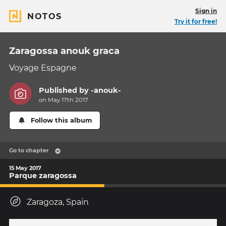
Sign in
NOTOS
Try it for free!
Zaragossa anouk graca
Voyage Espagne
Published by
-anouk-
on May 17th 2017
Follow this album
Go to chapter
15 May 2017
Parque zaragossa
Zaragoza, Spain