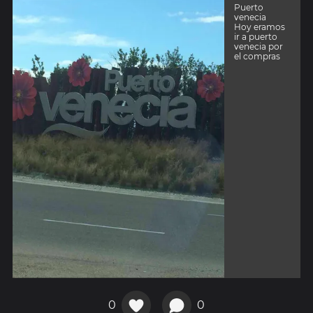
Puerto
venecia
Hoy eramos
ir a puerto
venecia por
el compras
0
0