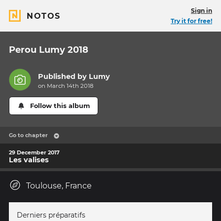
Sign in
NOTOS
Try it for free!
Perou Lumy 2018
Published by
Lumy
on March 14th 2018
Follow this album
Go to chapter
29 December 2017
Les valises
Toulouse, France
Derniers préparatifs