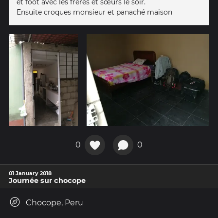
et foot avec les frères et sœurs le soir.
Ensuite croques monsieur et panaché maison
0
0
01 January 2018
Journée sur chocope
Chocope, Peru