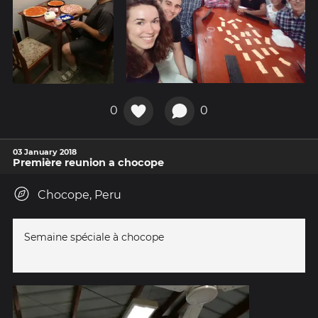
0
0
03 January 2018
Première reunion a chocope
Chocope, Peru
Semaine spéciale à chocope