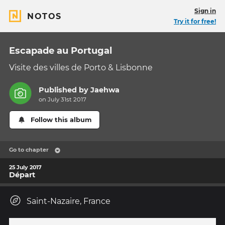
Sign in
NOTOS
Try it for free!
Escapade au Portugal
Visite des villes de Porto & Lisbonne
Published by
Jaehwa
on July 31st 2017
Follow this album
Go to chapter
25 July 2017
Départ
Saint-Nazaire, France