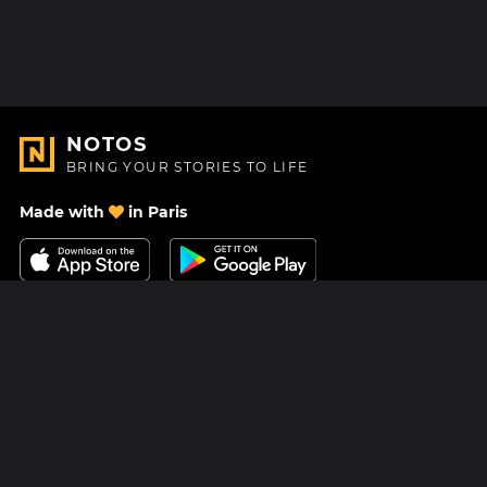
NOTOS
BRING YOUR STORIES TO LIFE
Made with
in Paris
Contact Us
Help center
About Us
Blog
Roadmap
Pricing
Mastodon
Notos Gift Card
Facebook
Privacy
Instagram