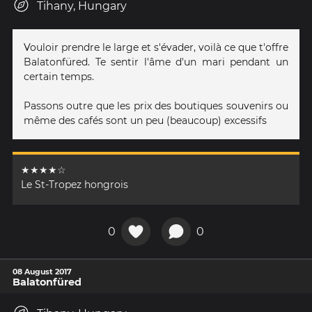
Tihany, Hungary
Vouloir prendre le large et s'évader, voilà ce que t'offre
Balatonfüred. Te sentir l'âme d'un mari pendant un
certain temps.
Passons outre que les prix des boutiques souvenirs ou
même des cafés sont un peu (beaucoup) excessifs
★★★★☆
Le St-Tropez hongrois
0
0
08 August 2017
Balatonfüred