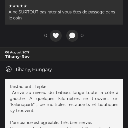
★★★★★
A ne SURTOUT pas rater si vous êtes de passage dans
le coin
0
0
06 August 2017
Tihany-Rév
Tihany, Hungary
Restaurant : Lepke
_Arrivé au niveau du bateau, longe toute la côte à
gauche. A quelques kilomètres se trouvent un
"kalandpark" ; de multiples restaurants et boutiques
s'y trouvent.
L'ambiance est agréable. Très bien servie.