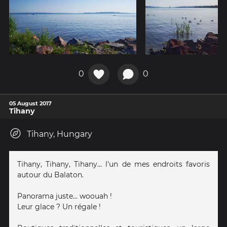
0
0
05 August 2017
Tihany
Tihany, Hungary
Tihany, Tihany, Tihany... l'un de mes endroits favoris
autour du Balaton.
Panorama juste... woouah !
Leur glace ? Un régale !