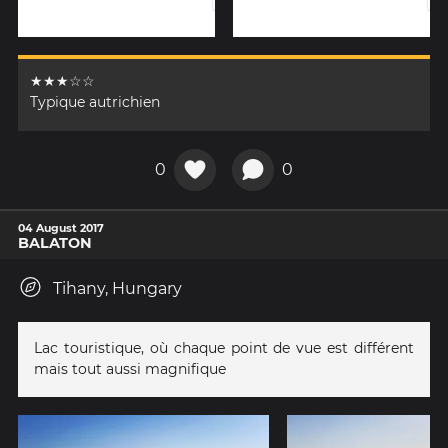
★★★☆☆
Typique autrichien
0
0
04 August 2017
BALATON
Tihany, Hungary
Lac touristique, où chaque point de vue est différent
mais tout aussi magnifique