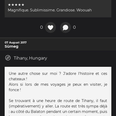
★★★★★
Magnifique. Sublimissime. Grandiose. Woouah
0
0
07 August 2017
Sümeg
Tihany, Hungary
Une autre chose sur moi ? J'adore l'histoire et ces
chateaux !
Alors si lors de mes voyages je peux en visiter, je
fonce !
Se trouvant à une heure de route de Tihany, il faut
(impérativement) y aller. La route est très sympa déjà
: au côté du Balaton pendant un certain moment, puis