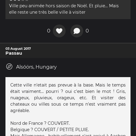
Ville peu animée hors saison de Noël. Et pluie... Mais
elle reste une très belle ville à visiter
0
0
03 August 2017
Passau
Alsóörs, Hungary
Cette ville n'etait pas prevue à la base. Mais le temps
était vraiment... pourri ? oui c'est bien le mot ! Gris,
nuageux, pluvieux, orageux, etc. Et visiter des
chateaux ou villes sous ce temps n'est vraiment pas
agréable.
Nord de France ? COUVERT.
Belgique ? COUVERT / PETITE PLUIE.
Mais Allemagne... habituellement c'est arrivé à Aachen