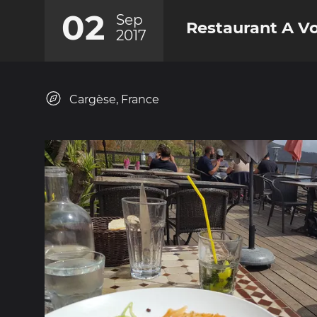
02
Sep
Restaurant A Vo
2017
Cargèse, France