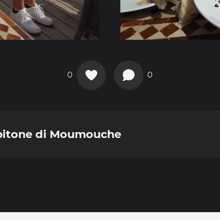
0
0
spitone di Moumouche