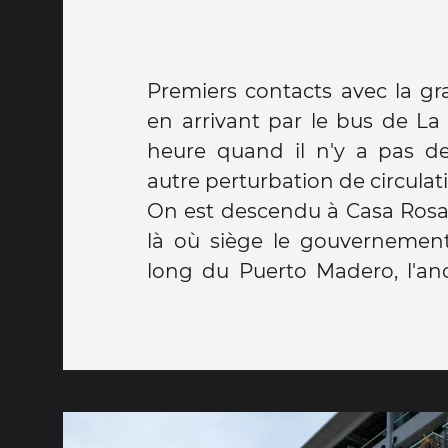
Premiers contacts avec la gr
en arrivant par le bus de La
heure quand il n'y a pas d
autre perturbation de circulat
On est descendu à Casa Rosad
grands-mères d'enfants d'opp
là où siège le gouvernemen
adoptés de force par les 
long du Puerto Madero, l'anc