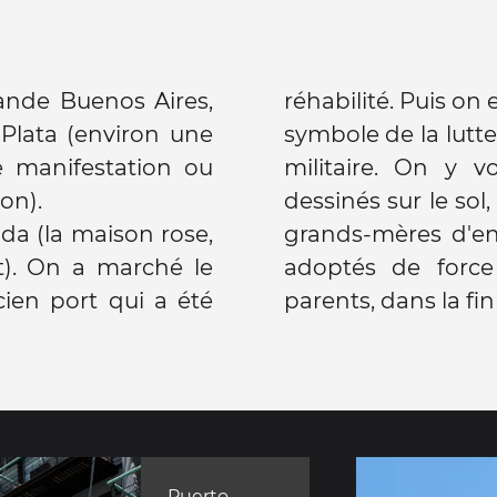
ande Buenos Aires,
réhabilité. Puis on 
 Plata (environ une
symbole de la lutte
e manifestation ou
militaire. On y 
ion).
dessinés sur le sol
a (la maison rose,
osants politiques,
t). On a marché le
bourreaux de leur
ien port qui a été
parents, dans la fi
Puerto