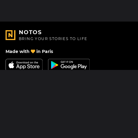
NOTOS
BRING YOUR STORIES TO LIFE
Made with
in Paris
Contact Us
Help center
About Us
Blog
Roadmap
Pricing
Mastodon
Notos Gift Card
Facebook
Privacy
Instagram
Legal