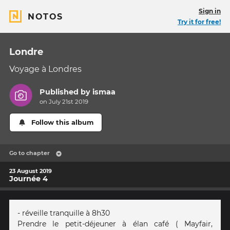
Sign in
NOTOS
Try it for free!
Londre
Voyage à Londres
Published by
ismaa
on July 21st 2019
Follow this album
Go to chapter
23 August 2019
Journée 4
- réveille tranquille à 8h30
Prendre le petit-déjeuner à élan café ( Mayfair,