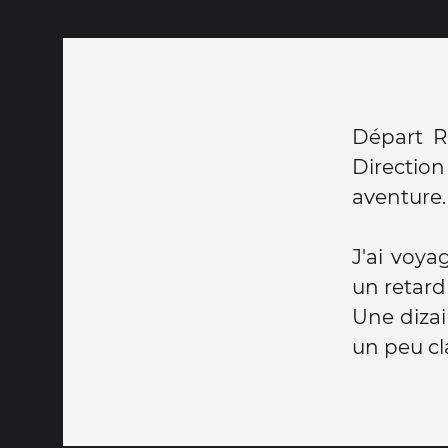
Départ R
Directio
aventure.
J'ai voya
un retard
Une dizai
un peu cl