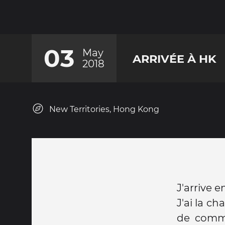
03
May
ARRIVÉE À HK
2018
New Territories, Hong Kong
J'arrive 
J'ai la ch
de comme