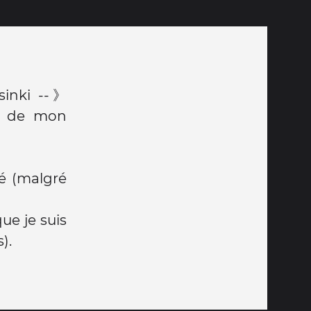
sinki --》
pe de mon
sé (malgré
ue je suis
).