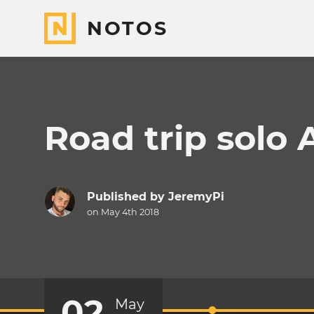
NOTOS
Road trip solo 
Published by
JeremyPi
on May 4th 2018
02
May