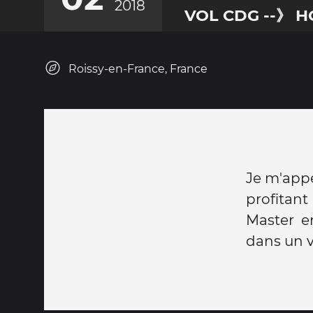
2018
VOL CDG --》 
Roissy-en-France, France
Je m'appel
profitan
Master e
dans un v