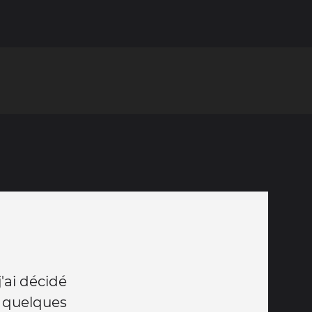
j'ai décidé
 quelques