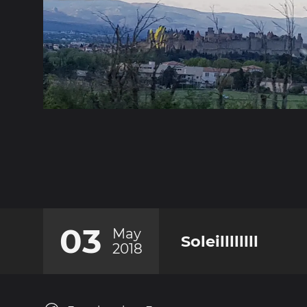
03
May
Soleillllllll
2018