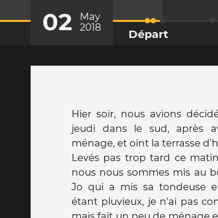
02
May
2018
Départ
Hier soir, nous avions décid
jeudi dans le sud, après av
ménage, et oint la terrasse
Levés pas trop tard ce matin,
nous nous sommes mis au bou
Jo qui a mis sa tondeuse e
étant pluvieux, je n'ai pas c
mais fait un peu de ménage et