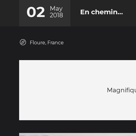
02
May
En chemin...
2018
Floure, France
Magnifiq