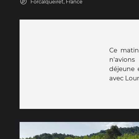
Forcalqueiret, France
Ce matin
n'avions 
déjeune e
avec Lou