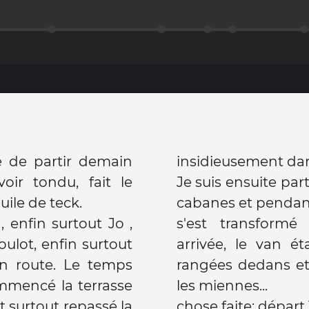
é de partir demain
insidieusement da
oir tondu, fait le
Je suis ensuite par
 d'huile de teck.
cabanes et pendan
 enfin surtout Jo ,
s'est transform
lot, enfin surtout
arrivée, le van était prêt à partir, ses affaires
n route. Le temps
rangées dedans et 
ommencé la terrasse
les miennes...
 surtout repassé la
chose faite: départ