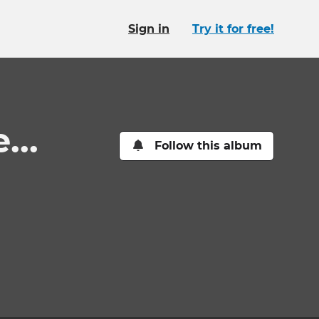
Sign in
Try it for free!
...
Follow this album