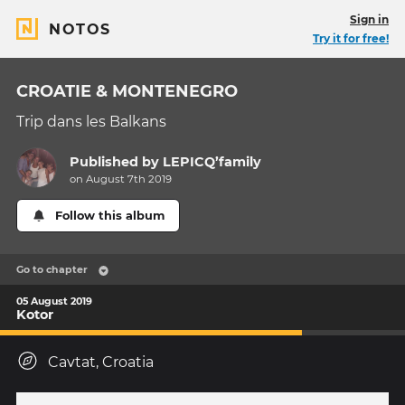
Sign in
NOTOS
Try it for free!
CROATIE & MONTENEGRO
Trip dans les Balkans
Published by
LEPICQ’family
on August 7th 2019
Follow this album
Go to chapter
05 August 2019
Kotor
Cavtat, Croatia