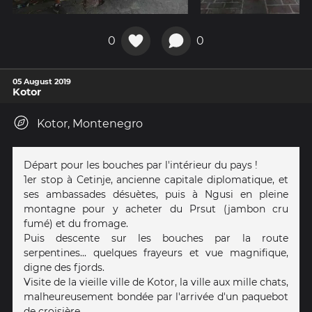
0
0
05 August 2019
Kotor
Kotor, Montenegro
Départ pour les bouches par l'intérieur du pays !
1er stop à Cetinje, ancienne capitale diplomatique, et
ses ambassades désuètes, puis à Ngusi en pleine
montagne pour y acheter du Prsut (jambon cru
fumé) et du fromage.
Puis descente sur les bouches par la route
serpentines... quelques frayeurs et vue magnifique,
digne des fjords.
Visite de la vieille ville de Kotor, la ville aux mille chats,
malheureusement bondée par l'arrivée d'un paquebot
de croisière.