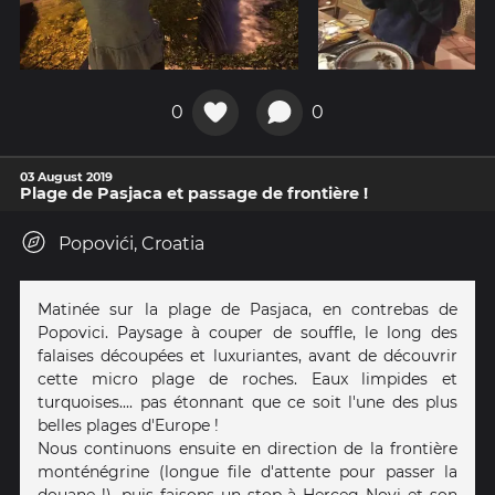
0
0
03 August 2019
Plage de Pasjaca et passage de frontière !
Popovići, Croatia
Matinée sur la plage de Pasjaca, en contrebas de
Popovici. Paysage à couper de souffle, le long des
falaises découpées et luxuriantes, avant de découvrir
cette micro plage de roches. Eaux limpides et
turquoises.... pas étonnant que ce soit l'une des plus
belles plages d'Europe !
Nous continuons ensuite en direction de la frontière
monténégrine (longue file d'attente pour passer la
douane !), puis faisons un stop à Herceg Novi et son