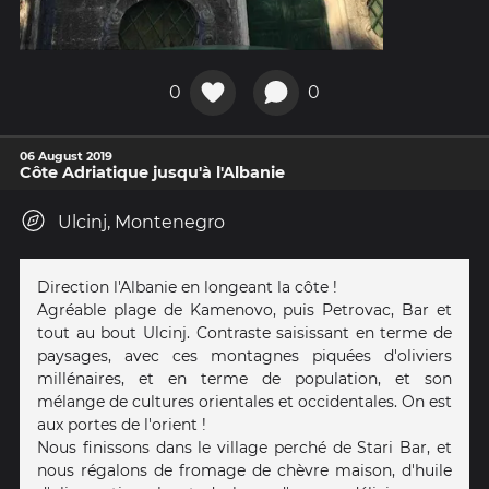
0
0
06 August 2019
Côte Adriatique jusqu'à l'Albanie
Ulcinj, Montenegro
Direction l'Albanie en longeant la côte !
Agréable plage de Kamenovo, puis Petrovac, Bar et
tout au bout Ulcinj. Contraste saisissant en terme de
paysages, avec ces montagnes piquées d'oliviers
millénaires, et en terme de population, et son
mélange de cultures orientales et occidentales. On est
aux portes de l'orient !
Nous finissons dans le village perché de Stari Bar, et
nous régalons de fromage de chèvre maison, d'huile