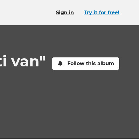
Sign in
Try it for free!
ti van"
Follow this album