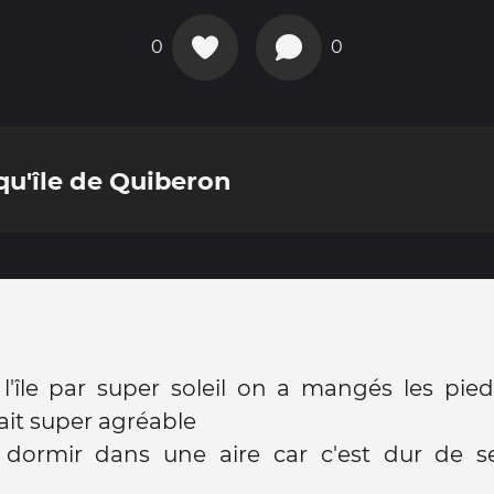
0
0
squ'île de Quiberon
 l'île par super soleil on a mangés les pie
tait super agréable
dormir dans une aire car c'est dur de s