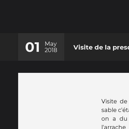
01
May
Visite de la pre
2018
Visite de
sable c'é
on a du 
l'arrache