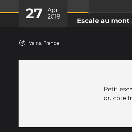
27
Apr
2018
Escale au mont 
Vains, France
Petit esc
du côté f