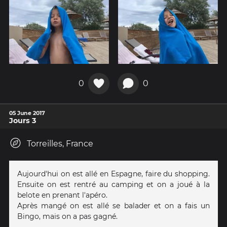
0
0
05 June 2017
Jours 3
Torreilles, France
Aujourd'hui on est allé en Espagne, faire du shopping.
Ensuite on est rentré au camping et on a joué à la
belote en prenant l'apéro.
Après mangé on est allé se balader et on a fais un
Bingo, mais on a pas gagné.