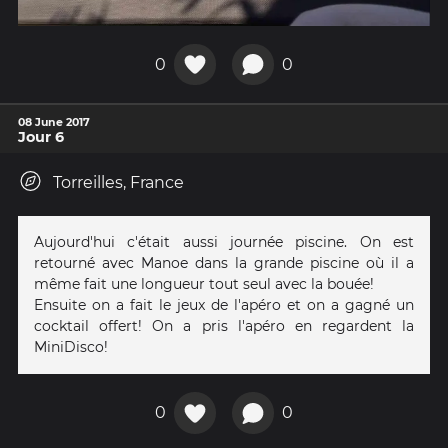
0
0
08 June 2017
Jour 6
Torreilles, France
Aujourd'hui c'était aussi journée piscine. On est
retourné avec Manoe dans la grande piscine où il a
même fait une longueur tout seul avec la bouée!
Ensuite on a fait le jeux de l'apéro et on a gagné un
cocktail offert! On a pris l'apéro en regardent la
MiniDisco!
0
0