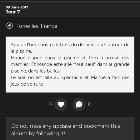
09 June 2017
Jour 7
Torreilles, France
Aujourd'hui nous profitons du dernier jours autour de
la piscine.
Manoé a joué dans la piscine et Tom a arrosé des
mamies! Et Manoé este allé "tout seul" dans la grande
piscine, dans les bulles.
Le soir on est allé au spectacle et Manoé a fais des
jeux de voiture.
0
0
Do not miss any update and bookmark this
album by following it!