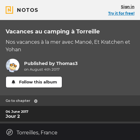
Sign in
NOTOS
Try it for free!
Vacances au camping à Torreille
Nos vacances à la mer avec Manoé, Et Kratchen et
Yohan
Published by
Thomas3
on August 4th 2017
Follow this album
Go to chapter
04 June 2017
Jour 2
Torreilles, France