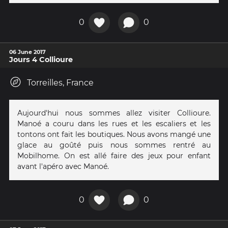
0
0
06 June 2017
Jours 4 Collioure
Torreilles, France
Aujourd'hui nous sommes allez visiter Collioure.
Manoé a couru dans les rues et les escaliers et les
tontons ont fait les boutiques. Nous avons mangé une
glace au goûté puis nous sommes rentré au
Mobilhome. On est allé faire des jeux pour enfant
avant l'apéro avec Manoé.
0
0