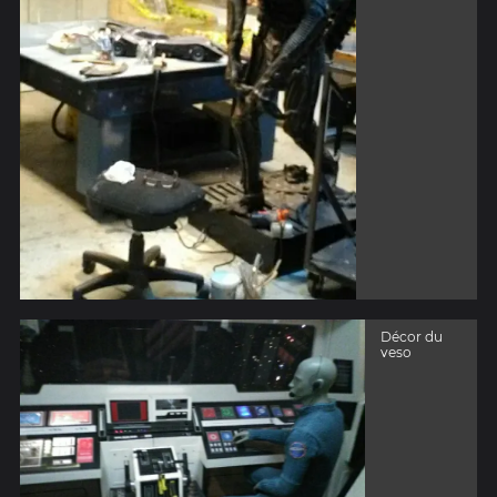
Décor du
veso