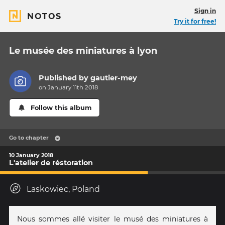
Sign in
NOTOS
Try it for free!
Le musée des miniatures à lyon
Published by
gautier-mey
on January 11th 2018
Follow this album
Go to chapter
10 January 2018
L'atelier de réstoration
Laskowiec, Poland
Nous sommes allé visiter le musé des miniatures à