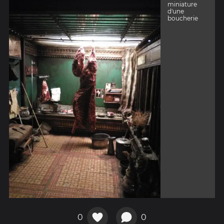
miniature
d'une
boucherie
0
0