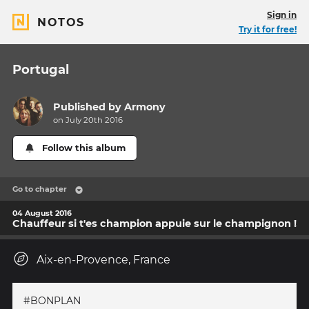
Sign in
NOTOS
Try it for free!
Portugal
Published by
Armony
on July 20th 2016
Follow this album
Go to chapter
04 August 2016
Chauffeur si t'es champion appuie sur le champignon !
Aix-en-Provence, France
#BONPLAN