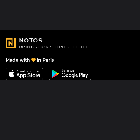
NOTOS
BRING YOUR STORIES TO LIFE
Made with
in Paris
Contact Us
Help center
About Us
Blog
Roadmap
Pricing
Mastodon
Notos Gift Card
Facebook
Privacy
Instagram