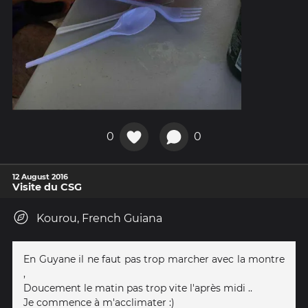
0
0
12 August 2016
Visite du CSG
Kourou, French Guiana
En Guyane il ne faut pas trop marcher avec la montre
,
Doucement le matin pas trop vite l'après midi ..
Je commence à m'acclimater :)