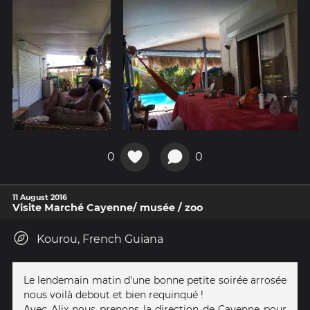
0
0
11 August 2016
Visite Marché Cayenne/ musée / zoo
Kourou, French Guiana
Le lendemain matin d'une bonne petite soirée arrosée
nous voilà debout et bien requinqué !
Avec Alix nous prenons la direction de Cayenne pour