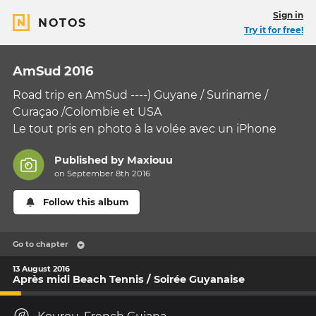
Sign in
NOTOS
Try it for free!
AmSud 2016
Road trip en AmSud ----) Guyane / Suriname /
Curaçao /Colombie et USA
Le tout pris en photo à la volée avec un iPhone
Published by
Maxiouu
on September 8th 2016
Follow this album
Go to chapter
13 August 2016
Après midi Beach Tennis / Soirée Guyanaise