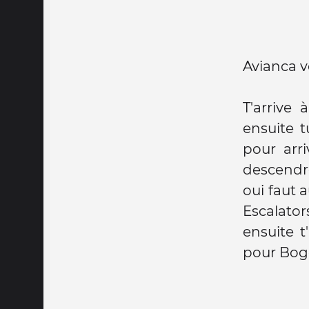
Avianca v
T'arrive 
ensuite 
pour arr
descendr
oui faut 
Escalato
ensuite t
pour Bog