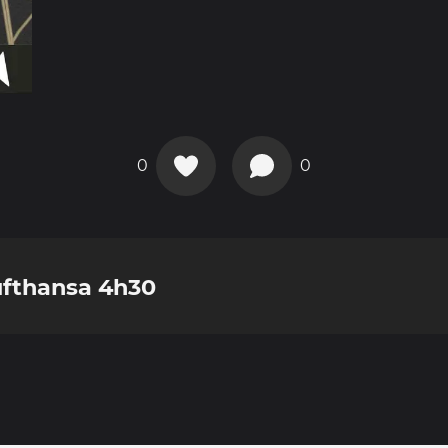
0
0
ufthansa 4h30