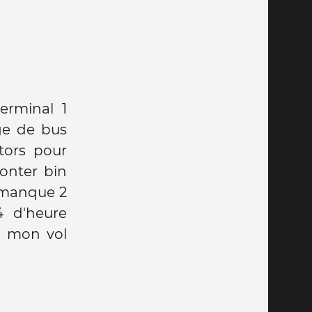
terminal 1
ge de bus
tors pour
onter bin
i manque 2
4 d'heure
nd mon vol