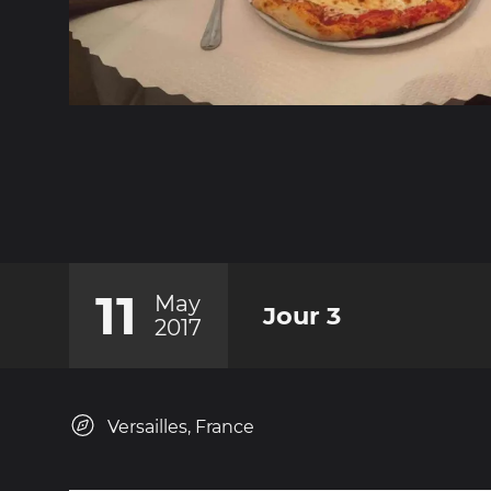
11
May
Jour 3
2017
Versailles, France