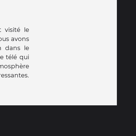
 visité le
Nous avons
n dans le
e télé qui
atmosphère
éressantes.