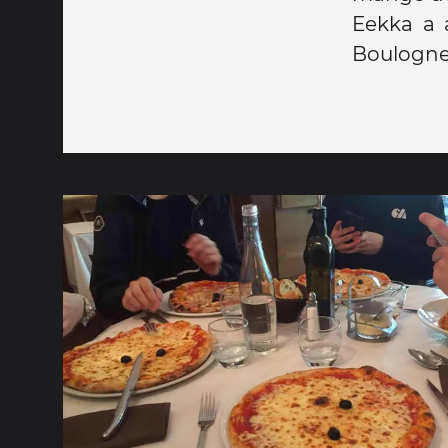
Eekka a 
Boulogne q