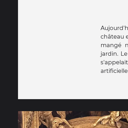
Aujourd'h
château e
mangé no
jardin. L
s'appelai
artificiel