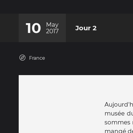
10
May
Jour 2
2017
France
Aujourd'h
musée du
sommes m
mangé de 