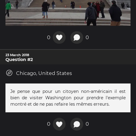
0
0
23 March 2018
Question #2
Chicago, United States
Je pense que pour un citoyen non-américain il est
bien de visiter Washington pour prendre l'exemple
montré et de ne pas refaire les mêmes erreurs.
0
0