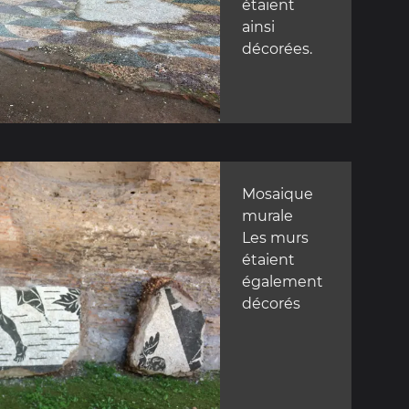
étaient
ainsi
décorées.
Mosaique
murale
Les murs
étaient
également
décorés