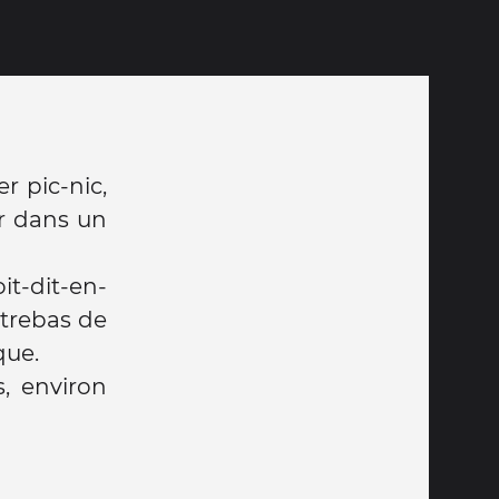
 pic-nic,
er dans un
t-dit-en-
ntrebas de
que.
, environ