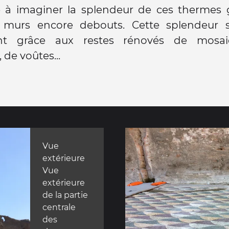
e à imaginer la splendeur de ces thermes 
murs encore debouts. Cette splendeur 
nt grâce aux restes rénovés de mosai
 de voûtes...
Vue
extérieure
Vue
extérieure
de la partie
centrale
des