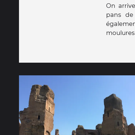
On arriv
pans de 
égaleme
moulures,