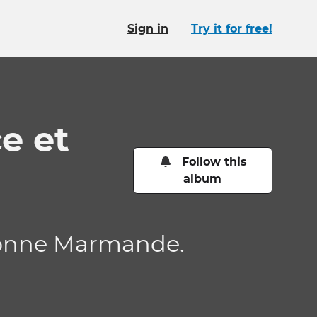
Sign in
Try it for free!
e et
Follow this
album
aronne Marmande.