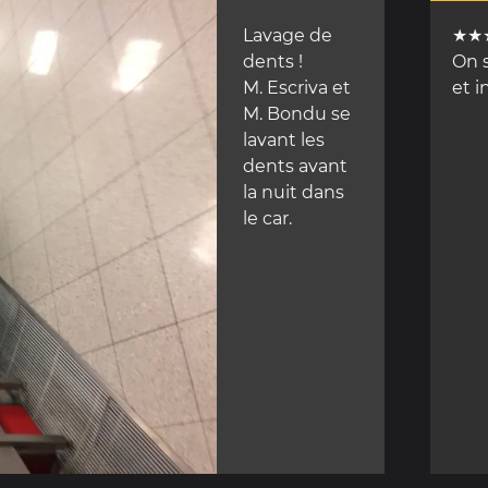
Lavage de
★★
dents !
On 
M. Escriva et
et i
M. Bondu se
lavant les
dents avant
la nuit dans
le car.