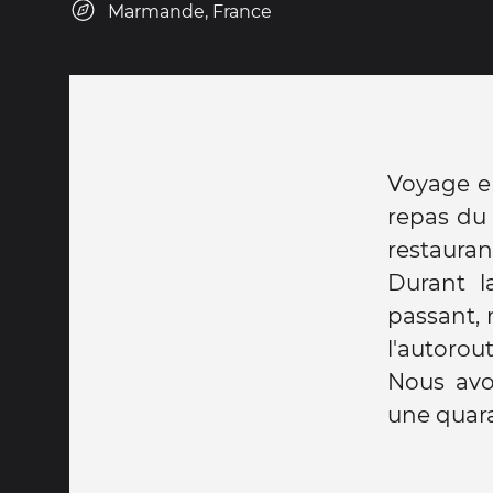
Marmande, France
Voyage e
repas du 
restaura
Durant la
passant, 
l'autorou
Nous avo
une quar