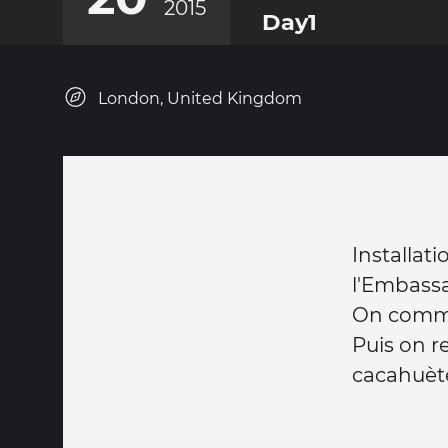
2015
Day1
London, United Kingdom
Installa
l'Embassa
On comme
Puis on r
cacahuète