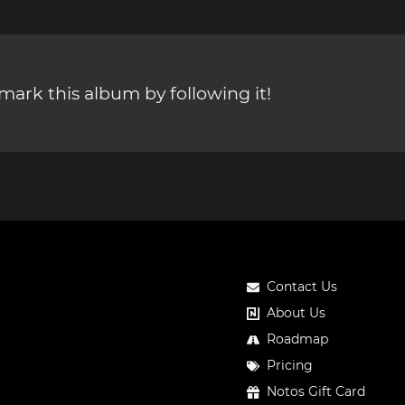
ark this album by following it!
Contact Us
About Us
Roadmap
Pricing
Notos Gift Card