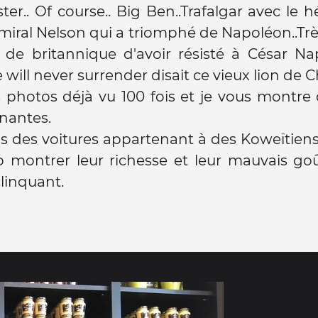
er.. Of course.. Big Ben..Trafalgar avec le h
amiral Nelson qui a triomphé de Napoléon..Très
s de britannique d'avoir résisté à César N
e will never surrender disait ce vieux lion de C
es photos déjà vu 100 fois et je vous montre
nantes.
s des voitures appartenant à des Koweïtien
 montrer leur richesse et leur mauvais goû
clinquant.