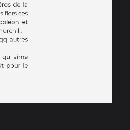
éros de la
 fiers ces
apoléon et
hurchill.
 qq autres
s qui aime
t pour le