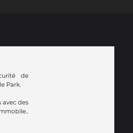
curité de
de Park.
s avec des
immobile..