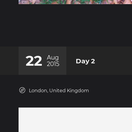
22
Aug
Day 2
2015
London, United Kingdom