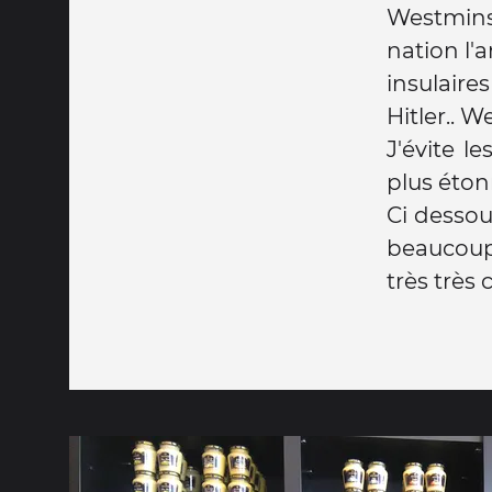
Westminst
nation l'
insulaire
Hitler.. W
J'évite l
plus éton
Ci dessou
beaucoup
très très 