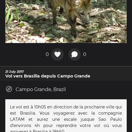
0
0
21 July 2017
Vol vers Brasilia depuis Campo Grande
Campo Grande, Brazil
Le vol est à 10h05 en direction de la prochaine ville qui
est Brasilia. Vous voyagerez avec la compagnie
LATAM et aurez une escale jusque Sao Paulo
d’environs 4h pour reprendre votre vol où vous
arriverez à Brasilia à 18h50.