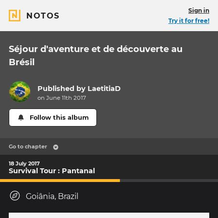
Sign in
NOTOS
Try it for free!
Séjour d'aventure et de découverte au
Brésil
Published by
LaetitiaD
on June 11th 2017
Follow this album
Go to chapter
18 July 2017
Survival Tour : Pantanal
Goiânia, Brazil