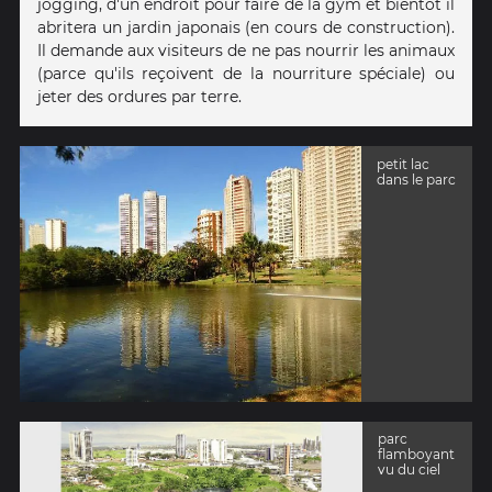
jogging, d'un endroit pour faire de la gym et bientôt il
abritera un jardin japonais (en cours de construction).
Il demande aux visiteurs de ne pas nourrir les animaux
(parce qu'ils reçoivent de la nourriture spéciale) ou
jeter des ordures par terre.
petit lac
dans le parc
parc
flamboyant
vu du ciel