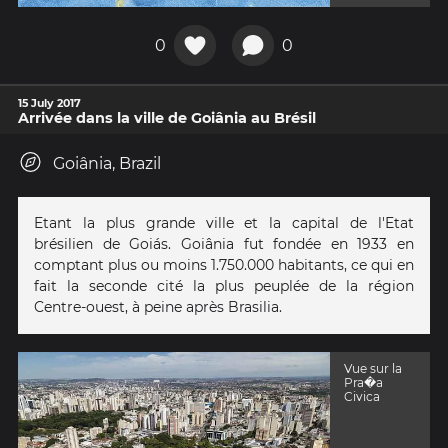
0
0
15 July 2017
Arrivée dans la ville de Goiânia au Brésil
Goiânia, Brazil
Etant la plus grande ville et la capital de l'Etat
brésilien de Goiás. Goiânia fut fondée en 1933 en
comptant plus ou moins 1.750.000 habitants, ce qui en
fait la seconde cité la plus peuplée de la région
Centre-ouest, à peine après Brasilia.
Vue sur la
Pra�a
Civica