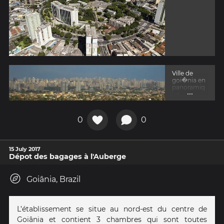
Ville de
goi�nia en
panoramiq
...
ue
0
0
15 July 2017
Dépot des bagages à l'Auberge
Goiânia, Brazil
L’établissement se situe au nord-est du centre de
Goiânia et contient 3 chambres qui sont toutes