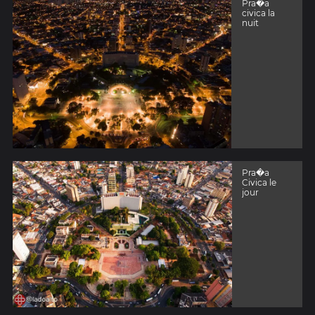
Pra�a
civica la
nuit
Pra�a
Civica le
jour