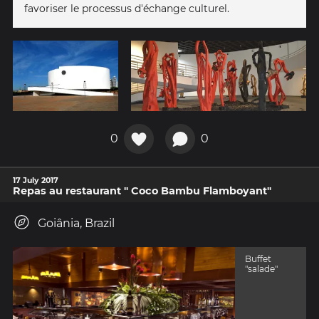
favoriser le processus d'échange culturel.
0
0
17 July 2017
Repas au restaurant " Coco Bambu Flamboyant"
Goiânia, Brazil
Buffet
"salade"