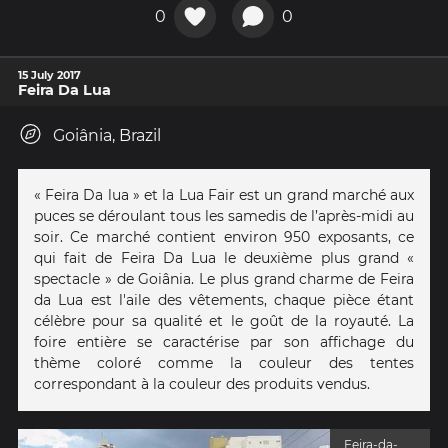
0
0
15 July 2017
Feira Da Lua
Goiânia, Brazil
« Feira Da lua » et la Lua Fair est un grand marché aux
puces se déroulant tous les samedis de l’après-midi au
soir. Ce marché contient environ 950 exposants, ce
qui fait de Feira Da Lua le deuxième plus grand «
spectacle » de Goiânia. Le plus grand charme de Feira
da Lua est l'aile des vêtements, chaque pièce étant
célèbre pour sa qualité et le goût de la royauté. La
foire entière se caractérise par son affichage du
thème coloré comme la couleur des tentes
correspondant à la couleur des produits vendus.
Feira-da-