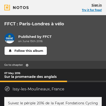
Sign in
NOTOS
Try it for free!
FFCT : Paris-Londres à vélo
Published by
FFCT
on June 15th 2016
Follow this album
Go to chapter
07 May 2016
Sur la promenade des anglais
Issy-les-Moulineaux, France
Suivez le périple 2016 de la Fayat Fondations Cycling