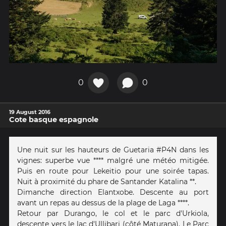
0
0
19 August 2016
Cote basque espagnole
Une nuit sur les hauteurs de Guetaria #P4N dans les
vignes: superbe vue **** malgré une météo mitigée.
Puis en route pour Lekeitio pour une soirée tapas.
Nuit à proximité du phare de Santander Katalina **.
Dimanche direction Elantxobe. Descente au port
avant un repas au dessus de la plage de Laga ****.
Retour par Durango, le col et le parc d'Urkiola,
descente vers le lac d'Ullibari (côté Maturana). Le Parc