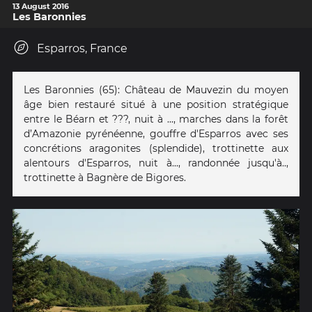
13 August 2016
Les Baronnies
Esparros, France
Les Baronnies (65): Château de Mauvezin du moyen
âge bien restauré situé à une position stratégique
entre le Béarn et ???, nuit à ..., marches dans la forêt
d’Amazonie pyrénéenne, gouffre d'Esparros avec ses
concrétions aragonites (splendide), trottinette aux
alentours d'Esparros, nuit à..., randonnée jusqu'à..,
trottinette à Bagnère de Bigores.