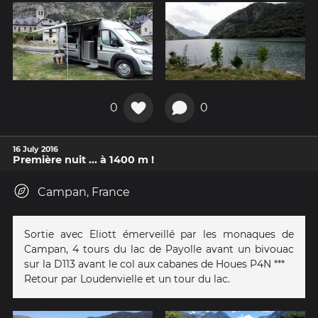
0
0
16 July 2016
Première nuit ... à 1400 m !
Campan, France
Sortie avec Eliott émerveillé par les monaques de
Campan, 4 tours du lac de Payolle avant un bivouac
sur la D113 avant le col aux cabanes de Houes P4N ***
Retour par Loudenvielle et un tour du lac.