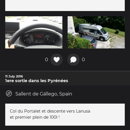
0
0
11 July 2016
1ere sortie dans les Pyrénées
Sallent de Gállego, Spain
Col du Portalet et descente vers Lanusa
et premier plein de 100l !