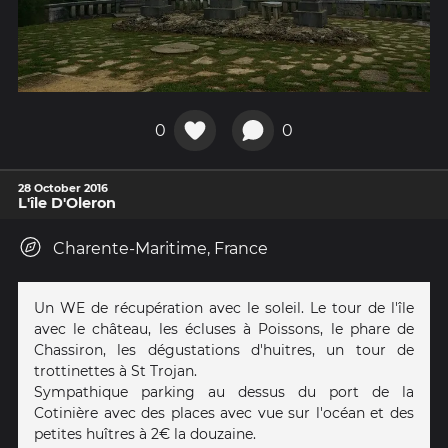
0
0
28 October 2016
L'île D'Oleron
Charente-Maritime, France
Un WE de récupération avec le soleil. Le tour de l'île
avec le château, les écluses à Poissons, le phare de
Chassiron, les dégustations d'huitres, un tour de
trottinettes à St Trojan.
Sympathique parking au dessus du port de la
Cotinière avec des places avec vue sur l'océan et des
petites huîtres à 2€ la douzaine.