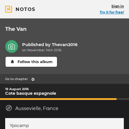
Sign in
NOTOS
Try it for free!
The Van
Published by
Thevan2016
on November 14th 2016
Follow this album
Go to chapter
19 August 2016
Cote basque espagnole
Aussevielle, France
Ypocamp