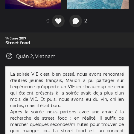
0
2
14 June 2017
Street food
Quận 2, Vietnam
La soirée VIE c'est bien passé, nous avons rencontré
d'autres jeunes français, Marion a pu partager sur
l'expérience qu'apporte un VIE ici : beaucoup de ceux
qui étaient présents à la soirée avait deja plus d'un
mois de VIE. Et puis, nous avons eu du vin, chilien
certes, mais il était bon..
Apres la soirée, nous partons avec une amie à la
recherche de street food : en réalité, il suffit de
marcher quelques secondes/minutes pour trouver de
quoi manger ici... La street food est un concept