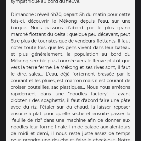
sympathique au bord du fleuve.
Dimanche : réveil 4h30, départ 5h du matin pour cette
fois-ci, découvrir le Mékong depuis l'eau, sur une
barque. Nous passons d'abord par le plus grand
marché flottant du delta : quelque peu décevant, peut
être plus de touristes que de vendeurs flottants. Il faut
noter toute fois, que les gens vivent dans leur bateau
et plus généralement, la population au bord du
Mékong semble plus tournée vers le fleuve plutôt que
vers la terre ferme. Le Mékong et ses rives sont, il faut
le dire, sales... L'eau, déjà fortement brassée par le
courant et les pluies, est marron mais il est courant de
croiser bouteilles, sac plastiques... Nous nous arrêtons
rapidement dans une "noodles factory" : avant
d'obtenir des spaghettis, il faut d'abord faire une pâte
avec du riz, l'étaler sur du chaud, la laisser reposer
ensuite à plat pour qu'elle sèche et ensuite passer la
"feuille de riz" dans une machine afin de donner aux
noodles leur forme finale. Fin de balade aux alentours
de midi et demi, il nous reste juste assez de temps
pour prendre une douche et faire le check-out. Notre