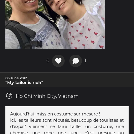
0
1
06 June 2017
"My tailor is rich"
Ho Chi Minh City, Vietnam
Aujourd'hui, mission costume sur-mesure !
Ici, les tailleurs sont réputés, beaucoup de touristes et
d'expat' viennent se faire tailler un costume, une
chemise, une robe, une jupe... c'est presque un