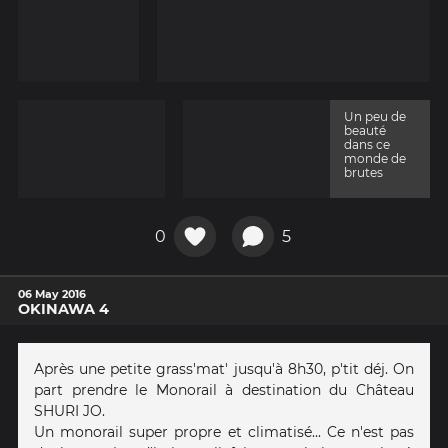
Un peu de
beauté
dans ce
monde de
brutes
0
5
06 May 2016
OKINAWA 4
Après une petite grass'mat' jusqu'à 8h30, p'tit déj. On
part prendre le Monorail à destination du Château
SHURI JO.
Un monorail super propre et climatisé... Ce n'est pas