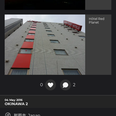
Hôtel Red
Planet
0
2
04 May 2016
OKINAWA 2
那覇市, Japan