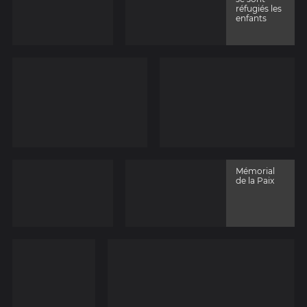
réfugiés les
enfants
Mémorial
de la Paix