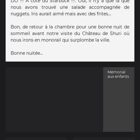
DO !!! A coté du Starbuck !!!. Oui, il n'y a que là que
nous avons trouvé une salade accompagnée de
nuggets. Iris aurait aimé mais avec des frites...
Bon, de retour à la chambre pour une bonne nuit de
sommeil avant notre visite du Château de Shuri où
nous irons en monorail qui surplombe la ville.
Bonne nuitée...
Mémorial
aux enfants