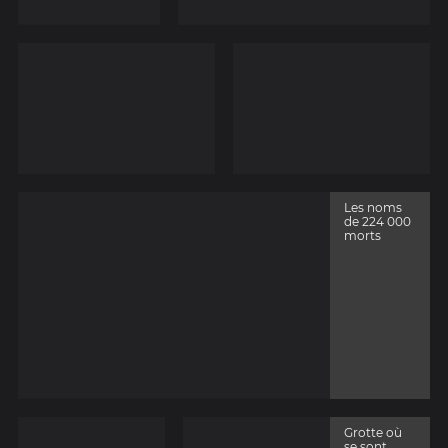
Les noms
de 224 000
morts
Grotte où
se sont