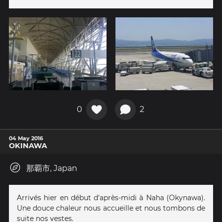
0
2
04 May 2016
OKINAWA
那覇市, Japan
Arrivés hier en début d'après-midi à Naha (Okynawa).
Une douce chaleur nous accueille et nous tombons de
suite nos vestes.