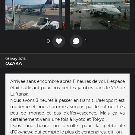
0
1
03 May 2016
OZAKA
Arrivée sans encombre après 11 heures de vol. L'espace
était suffisant pour nos petites jambes dans le 747 de
Luftansa.
Nous avons 3 heures à passer en transit. L'aéroport est
moderne et nous sommes surpris par le calme. Très
peu de monde et pas d'effervescence. Mais ça va
certainement venir une fois à Kyoto et Tokyo...
Dans une heure on décolle pour la petite île
d'Okynawa qui compte le plus de centenaires, dit- on.