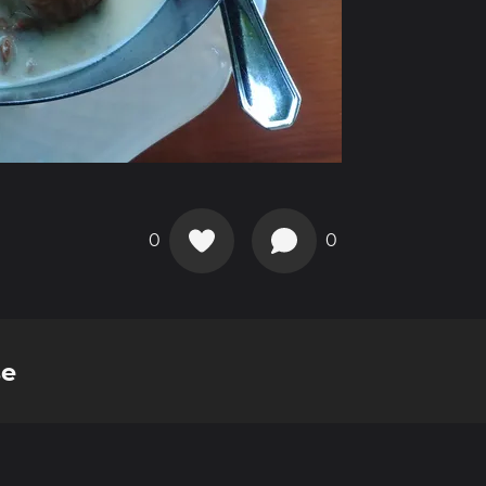
0
0
se