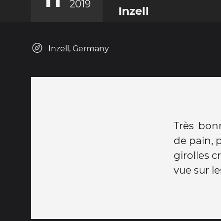
2019
Inzell
Inzell, Germany
Très bonn
de pain, 
girolles c
vue sur 