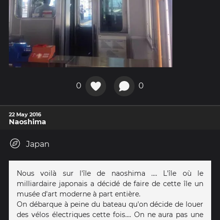
0
0
22 May 2016
Naoshima
Japan
Nous voilà sur l'île de naoshima .... L'île où le
milliardaire japonais a décidé de faire de cette île un
musée d'art moderne à part entière.
On débarque à peine du bateau qu'on décide de louer
des vélos électriques cette fois.... On ne aura pas une