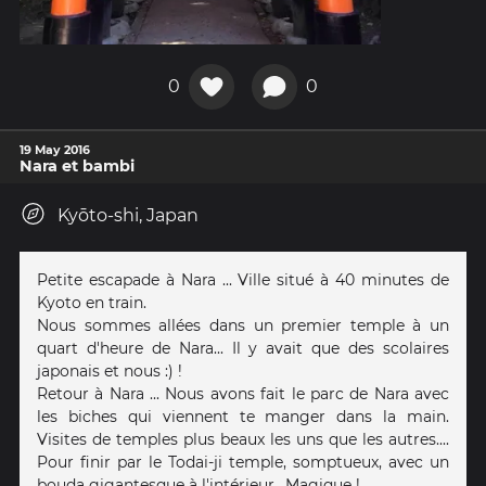
0
0
19 May 2016
Nara et bambi
Kyōto-shi, Japan
Petite escapade à Nara ... Ville situé à 40 minutes de
Kyoto en train.
Nous sommes allées dans un premier temple à un
quart d'heure de Nara... Il y avait que des scolaires
japonais et nous :) !
Retour à Nara ... Nous avons fait le parc de Nara avec
les biches qui viennent te manger dans la main.
Visites de temples plus beaux les uns que les autres....
Pour finir par le Todai-ji temple, somptueux, avec un
bouda gigantesque à l'intérieur.. Magique !