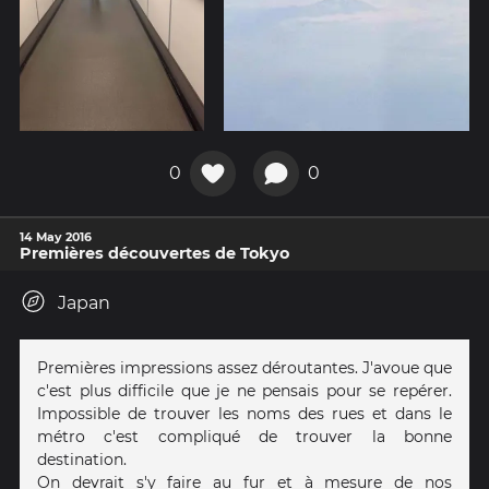
0
0
14 May 2016
Premières découvertes de Tokyo
Japan
Premières impressions assez déroutantes. J'avoue que
c'est plus difficile que je ne pensais pour se repérer.
Impossible de trouver les noms des rues et dans le
métro c'est compliqué de trouver la bonne
destination.
On devrait s'y faire au fur et à mesure de nos