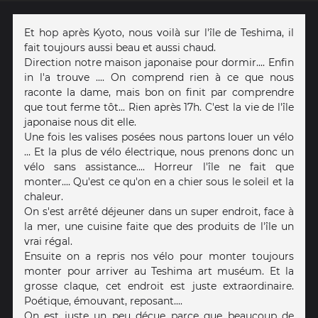
Et hop après Kyoto, nous voilà sur l'île de Teshima, il
fait toujours aussi beau et aussi chaud.
Direction notre maison japonaise pour dormir.... Enfin
in l'a trouve .... On comprend rien à ce que nous
raconte la dame, mais bon on finit par comprendre
que tout ferme tôt... Rien après 17h. C'est la vie de l'île
japonaise nous dit elle.
Une fois les valises posées nous partons louer un vélo
... Et la plus de vélo électrique, nous prenons donc un
vélo sans assistance.... Horreur l'île ne fait que
monter.... Qu'est ce qu'on en a chier sous le soleil et la
chaleur.
On s'est arrêté déjeuner dans un super endroit, face à
la mer, une cuisine faite que des produits de l'île un
vrai régal.
Ensuite on a repris nos vélo pour monter toujours
monter pour arriver au Teshima art muséum. Et la
grosse claque, cet endroit est juste extraordinaire.
Poétique, émouvant, reposant....
On est juste un peu déçue parce que beaucoup de