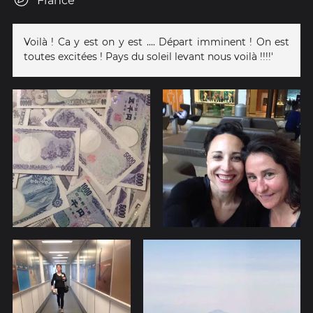
France
Voilà ! Ca y est on y est .... Départ imminent ! On est
toutes excitées ! Pays du soleil levant nous voilà !!!!'