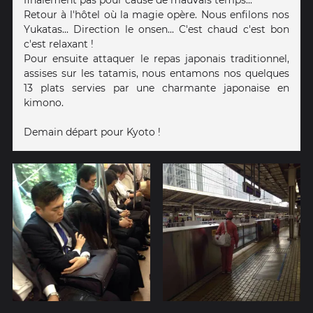
Retour à l'hôtel où la magie opère. Nous enfilons nos
Yukatas... Direction le onsen... C'est chaud c'est bon
c'est relaxant !
Pour ensuite attaquer le repas japonais traditionnel,
assises sur les tatamis, nous entamons nos quelques
13 plats servies par une charmante japonaise en
kimono.
Demain départ pour Kyoto !