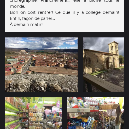
chorégraphie. Franchement... elle a bluffé tout le
monde.
Bon on doit rentrer! Ce que il y a collège demain!
Enfin, façon de parler...
À demain matin!