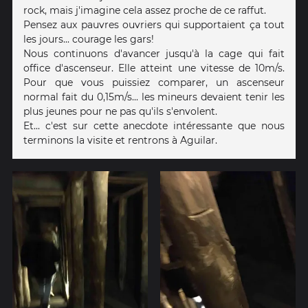
rock, mais j'imagine cela assez proche de ce raffut.
Pensez aux pauvres ouvriers qui supportaient ça tout
les jours... courage les gars!
Nous continuons d'avancer jusqu'à la cage qui fait
office d'ascenseur. Elle atteint une vitesse de 10m/s.
Pour que vous puissiez comparer, un ascenseur
normal fait du 0,15m/s... les mineurs devaient tenir les
plus jeunes pour ne pas qu'ils s'envolent.
Et... c'est sur cette anecdote intéressante que nous
terminons la visite et rentrons à Aguilar.