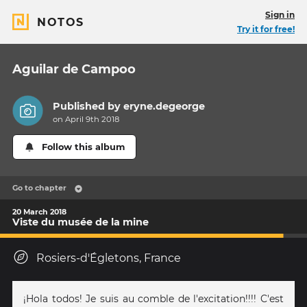
Sign in
NOTOS
Try it for free!
Aguilar de Campoo
Published by
eryne.degeorge
on April 9th 2018
Follow this album
Go to chapter
20 March 2018
Viste du musée de la mine
Rosiers-d'Égletons, France
¡Hola todos! Je suis au comble de l'excitation!!!! C'est