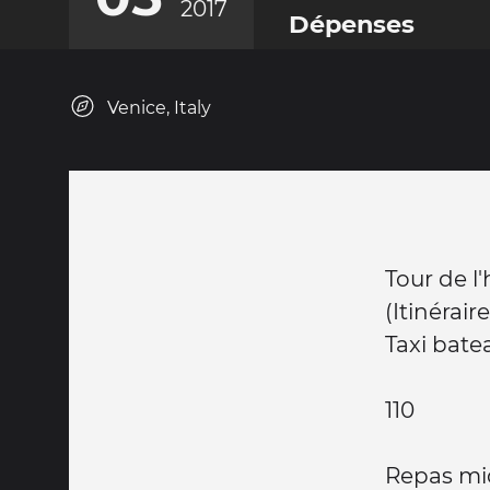
2017
Dépenses
Venice, Italy
Tour de l
(Itinérair
Taxi bate
110
Repas mid