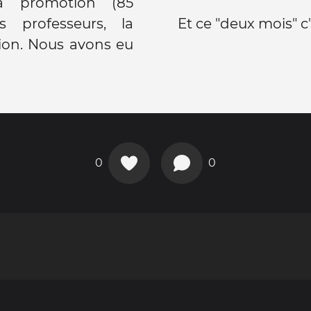
a promotion (85
s professeurs, la
Et ce "deux mois" c'
ation. Nous avons eu
0
0