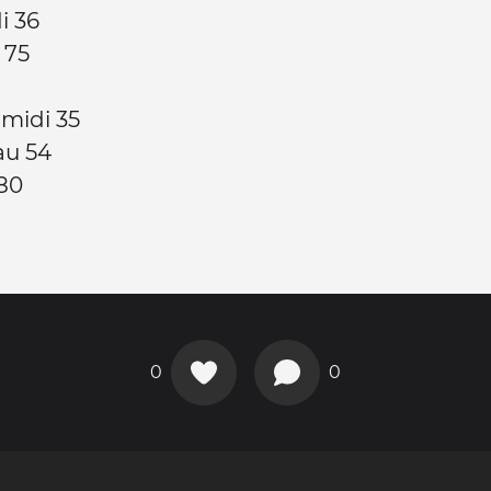
i 36
 75
midi 35
au 54
80
0
0