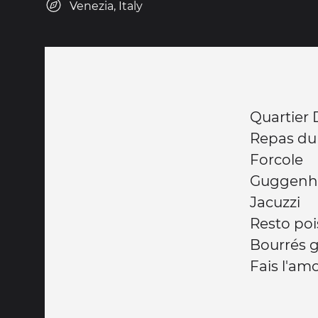
Venezia, Italy
Quartier
Repas du 
Forcole
Guggenh
Jacuzzi
Resto poi
Bourrés gr
Fais l'am