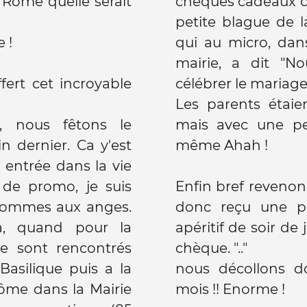
 Rome quelle serait
chèques cadeaux c
petite blague de 
e !
qui au micro, dan
mairie, a dit "N
ert cet incroyable
célébrer le mariage
Les parents étaie
r, nous fêtons le
mais avec une pe
 dernier. Ca y'est
même Ahah !
e entrée dans la vie
 de promo, je suis
Enfin bref reveno
 sommes aux anges.
donc reçu une pe
a, quand pour la
apéritif de soir de 
se sont rencontrés
chèque. ".."
Basilique puis a la
nous décollons d
ôme dans la Mairie
mois !! Enorme !