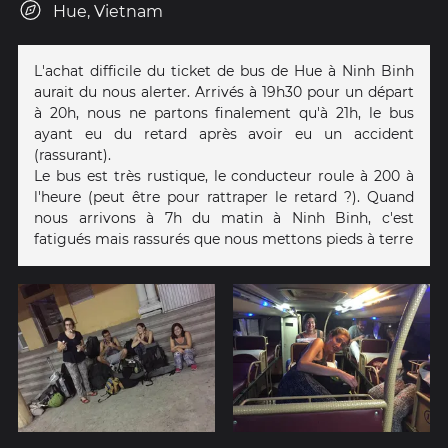
Hue, Vietnam
L'achat difficile du ticket de bus de Hue à Ninh Binh
aurait du nous alerter. Arrivés à 19h30 pour un départ
à 20h, nous ne partons finalement qu'à 21h, le bus
ayant eu du retard après avoir eu un accident
(rassurant).
Le bus est très rustique, le conducteur roule à 200 à
l'heure (peut être pour rattraper le retard ?). Quand
nous arrivons à 7h du matin à Ninh Binh, c'est
fatigués mais rassurés que nous mettons pieds à terre