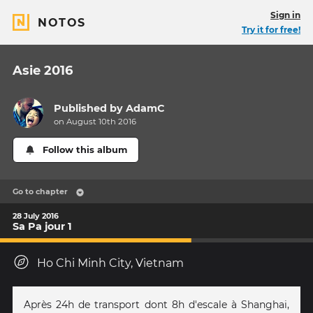
Sign in
NOTOS
Try it for free!
Asie 2016
Published by
AdamC
on August 10th 2016
Follow this album
Go to chapter
28 July 2016
Sa Pa jour 1
Ho Chi Minh City, Vietnam
Après 24h de transport dont 8h d'escale à Shanghai,