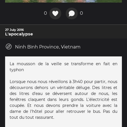
0
0
27 July 2016
L'apocalypse
Ninh Bình Province, Vietnam
La mousson de la veille se transforme en fait en
typhon
Lorsque nous nous réveillons à 3h40 pour partir, nous
découvrons dehors un véritable déluge. Des litres et
des litres d'eau se déversent autour de nous, les
fenêtres claquent dans leurs gonds. L'électricité est
coupée. Et nous devons prendre la voiture avec la
dame de l'hôtel pour aller retrouver le bus. Pas du
tout du tout rassurant.