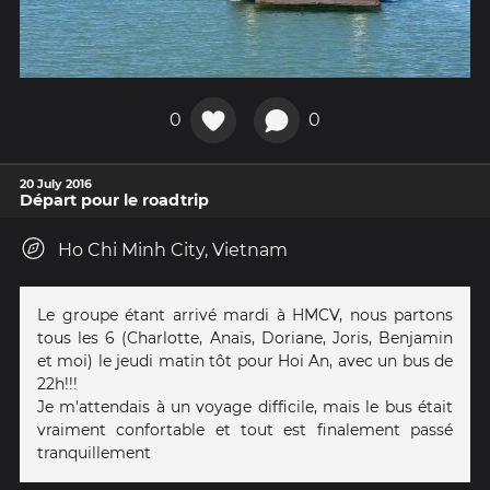
0
0
20 July 2016
Départ pour le roadtrip
Ho Chi Minh City, Vietnam
Le groupe étant arrivé mardi à HMCV, nous partons
tous les 6 (Charlotte, Anaïs, Doriane, Joris, Benjamin
et moi) le jeudi matin tôt pour Hoi An, avec un bus de
22h!!!
Je m'attendais à un voyage difficile, mais le bus était
vraiment confortable et tout est finalement passé
tranquillement