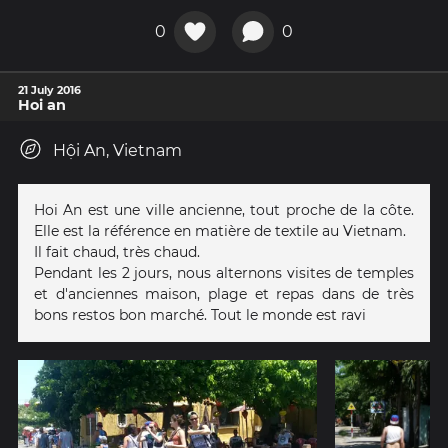
0
0
21 July 2016
Hoi an
Hội An, Vietnam
Hoi An est une ville ancienne, tout proche de la côte.
Elle est la référence en matière de textile au Vietnam.
Il fait chaud, très chaud.
Pendant les 2 jours, nous alternons visites de temples
et d'anciennes maison, plage et repas dans de très
bons restos bon marché. Tout le monde est ravi