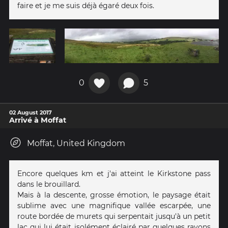
faire et je me suis déjà égaré deux fois.
0
5
02 August 2017
Arrivé à Moffat
Moffat, United Kingdom
Encore quelques km et j'ai atteint le Kirkstone pass
dans le brouillard.
Mais à la descente, grosse émotion, le paysage était
sublime avec une magnifique vallée escarpée, une
route bordée de murets qui serpentait jusqu'à un petit
lac qui lui était isolément éclairé par quelques rayons