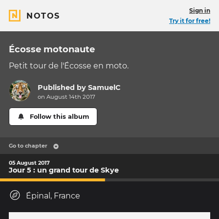
Sign in
NOTOS
Try it for free!
Écosse motonaute
Petit tour de l'Écosse en moto.
Published by
SamuelC
on August 14th 2017
Follow this album
Go to chapter
05 August 2017
Jour 5 : un grand tour de Skye
Épinal, France