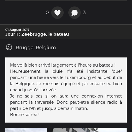
0
3
01 August 2017
Jour 1 : Zeebrugge, le bateau
Brugge, Belgium
Me voilà bien arrivé largement à l'heure au bateau !
Heureusement la pluie n'a été insistante "que"
pendant une heure vers le Luxembourg et au début de
la Belgique. Je me suis équipé et j'ai ensuite eu bien
chaud jusqu'à l'arrivée.
Je ne sais pas si on aura une connexion internet
pendant la traversée. Donc peut-être silence radio à
partir de 19h et jusqu'à demain matin.
Bonne soirée !