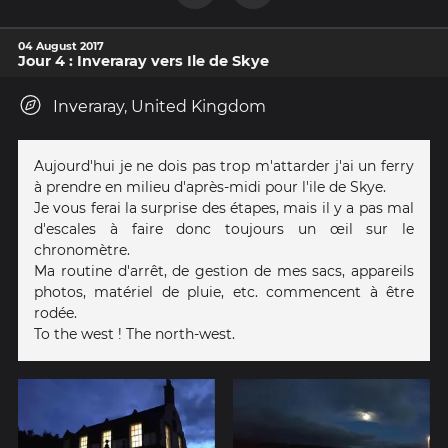
04 August 2017
Jour 4 : Inveraray vers Ile de Skye
Inveraray, United Kingdom
Aujourd'hui je ne dois pas trop m'attarder j'ai un ferry
à prendre en milieu d'après-midi pour l'ile de Skye.
Je vous ferai la surprise des étapes, mais il y a pas mal
d'escales à faire donc toujours un œil sur le
chronomètre.
Ma routine d'arrêt, de gestion de mes sacs, appareils
photos, matériel de pluie, etc. commencent à être
rodée.
To the west ! The north-west.