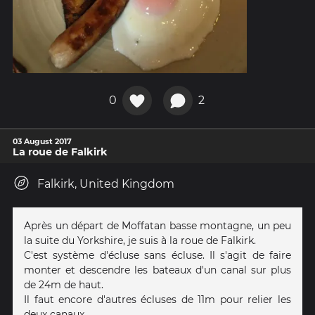
0
2
03 August 2017
La roue de Falkirk
Falkirk, United Kingdom
Après un départ de Moffatan basse montagne, un peu
la suite du Yorkshire, je suis à la roue de Falkirk.
C'est système d'écluse sans écluse. Il s'agit de faire
monter et descendre les bateaux d'un canal sur plus
de 24m de haut.
Il faut encore d'autres écluses de 11m pour relier les
deux canaux.