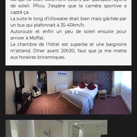
de soleil. Pfiou. J'espère que la caméra sportive a
capté ça.
La suite le long d'Ullswater était bien mais gâchée par
un bus qui plafonnait à 35-40km/h.
Autoroute et enfin un peu de soleil ensuite pour
arriver à Moffat.
La chambre de l'hôtel est superbe et une baignoire
m'attend. Dîner avant 20h30, faut que je me mette
aux horaires britanniques.