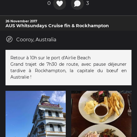
0
3
26 November 2017
AUS Whitsundays Cruise fin & Rockhampton
Cooroy, Australia
Retour à 10h sur le port d'Airlie Beach
Grand trajet de 7h30 de route, avec pause déjeuner
tardive à Rockhampton, la capitale du bœuf en
Australie !