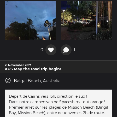
0
1
21 November 2017
AUS May the road trip begin!
Balgal Beach, Australia
Départ de Cairns vers 15h, direction le sud !
Dans notre campersvan de Spaceships, tout orange !
Premier arrêt sur les plages de Mission Beach (Bingil
Bay, Mission Beach), entre deux averses. 2h de route.