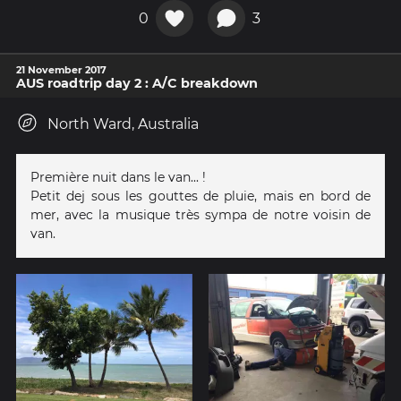
0
3
21 November 2017
AUS roadtrip day 2 : A/C breakdown
North Ward, Australia
Première nuit dans le van... !
Petit dej sous les gouttes de pluie, mais en bord de
mer, avec la musique très sympa de notre voisin de
van.