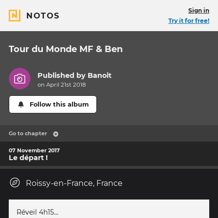
Sign in
NOTOS
Try it for free!
Tour du Monde MF & Ben
Published by
Banoit
on April 21st 2018
Follow this album
Go to chapter
07 November 2017
Le départ !
Roissy-en-France, France
Réveil 4h15...