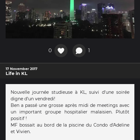
0
1
17 November 2017
Life in KL
Nouvelle journée studieuse à KL, suivi d'une soirée
digne d'un vendredi!
Ben a passé une grosse après midi de meetings avec
un important groupe hospitalier malaisien. Plutôt
positif !
MF bossait au bord de la piscine du Condo d'Adeline
et Vivien.