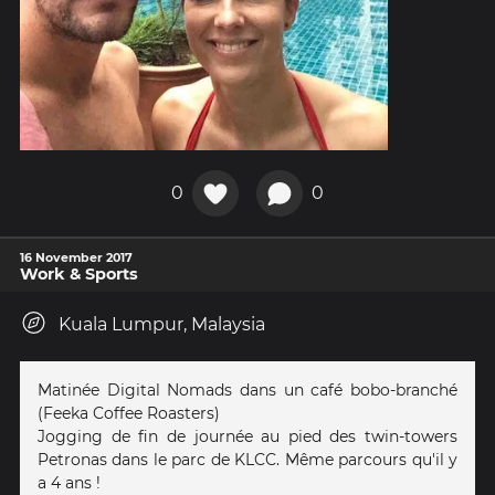
0
0
16 November 2017
Work & Sports
Kuala Lumpur, Malaysia
Matinée Digital Nomads dans un café bobo-branché
(Feeka Coffee Roasters)
Jogging de fin de journée au pied des twin-towers
Petronas dans le parc de KLCC. Même parcours qu'il y
a 4 ans !