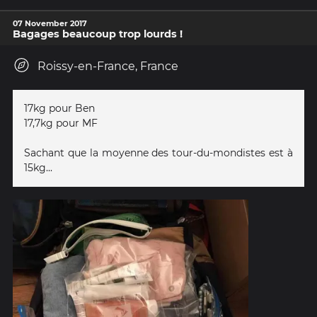
07 November 2017
Bagages beaucoup trop lourds !
Roissy-en-France, France
17kg pour Ben
17,7kg pour MF
Sachant que la moyenne des tour-du-mondistes est à
15kg...