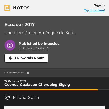
Sign in
NOTOS
Try it for free!
Ecuador 2017
Une première en Amérique du Sud...
Published by
Ingeelec
on October 23rd 2017
Follow this album
Go to chapter
22 October 2017
Cuenca-Gualaceo-Chordeleg-Sigsig
Madrid, Spain