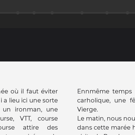
e où il faut éviter
Ennmême temps a 
a lieu ici une sorte
carholique, une f
 un ironman, une
Vierge.
rse, VTT, course
Le matin, nous n
dans cette marée 