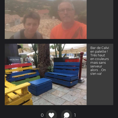
Bar de Calvi
en palette !
Très haut
en couleurs
mais sans
serveur
alors ...On
s'en va!
0
1