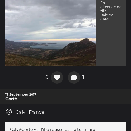
En
direction de
zilia
Baie de
Calvi
0
1
17 September 2017
Corté
Calvi, France
Calvi/Corté via l'ille rousse par le tortillard