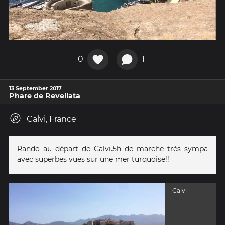
0
1
13 September 2017
Phare de Revellata
Calvi, France
Rando au départ de Calvi.5h de marche très sympa
avec superbes vues sur une mer turquoise!!
Calvi