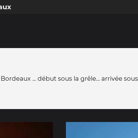
aux
Bordeaux ... début sous la grêle... arrivée sous 