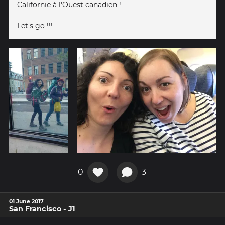
Californie à l'Ouest canadien !
Let's go !!!
0
3
01 June 2017
San Francisco - J1