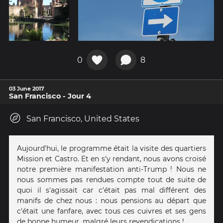
0
8
03 June 2017
San Francisco - Jour 4
San Francisco, United States
Aujourd'hui, le programme était la visite des quartiers
Mission et Castro. Et en s'y rendant, nous avons croisé
notre première manifestation anti-Trump ! Nous ne
nous sommes pas rendues compte tout de suite de
quoi il s'agissait car c'était pas mal différent des
manifs de chez nous : nous pensions au départ que
c'était une fanfare, avec tous ces cuivres et ses gens
de bonne humeur, malgré leurs revendications !