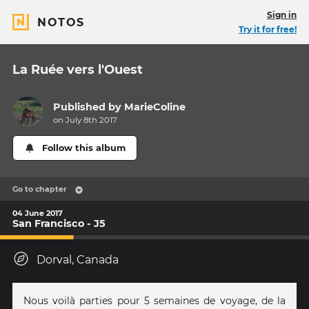
Sign in
NOTOS
Try it for free!
La Ruée vers l'Ouest
Published by
MarieColine
on July 8th 2017
Follow this album
Go to chapter
04 June 2017
San Francisco - J5
Dorval, Canada
Nous voilà parties pour 5 semaines de voyage, de la