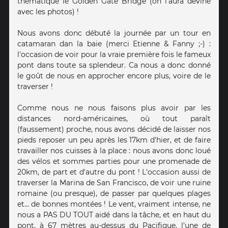
thématique le Golden Gate Bridge (on l'aura deviné
avec les photos) !
Nous avons donc débuté la journée par un tour en
catamaran dan la baie (merci Etienne & Fanny ;-) :
l'occasion de voir pour la vraie première fois le fameux
pont dans toute sa splendeur. Ca nous a donc donné
le goût de nous en approcher encore plus, voire de le
traverser !
Comme nous ne nous faisons plus avoir par les
distances nord-américaines, où tout paraît
(faussement) proche, nous avons décidé de laisser nos
pieds reposer un peu après les 17km d'hier, et de faire
travailler nos cuisses à la place : nous avons donc loué
des vélos et sommes parties pour une promenade de
20km, de part et d'autre du pont ! L'occasion aussi de
traverser la Marina de San Francisco, de voir une ruine
romaine (ou presque), de passer par quelques plages
et... de bonnes montées ! Le vent, vraiment intense, ne
nous a PAS DU TOUT aidé dans la tâche, et en haut du
pont, à 67 mètres au-dessus du Pacifique, l'une de