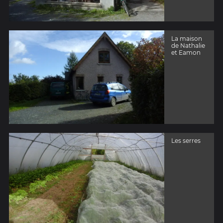
La maison
de Nathalie
et Eamon
Les serres