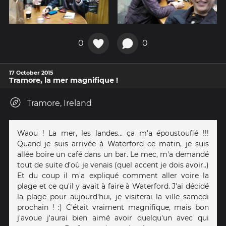
0
0
17 October 2015
Tramore, la mer magnifique !
Tramore, Ireland
Waou ! La mer, les landes... ça m'a époustouflé !!!
Quand je suis arrivée à Waterford ce matin, je suis
allée boire un café dans un bar. Le mec, m'a demandé
tout de suite d’où je venais (quel accent je dois avoir..)
Et du coup il m'a expliqué comment aller voire la
plage et ce qu'il y avait à faire à Waterford. J'ai décidé
la plage pour aujourd'hui, je visiterai la ville samedi
prochain ! :) C'était vraiment magnifique, mais bon
j'avoue j'aurai bien aimé avoir quelqu'un avec qui