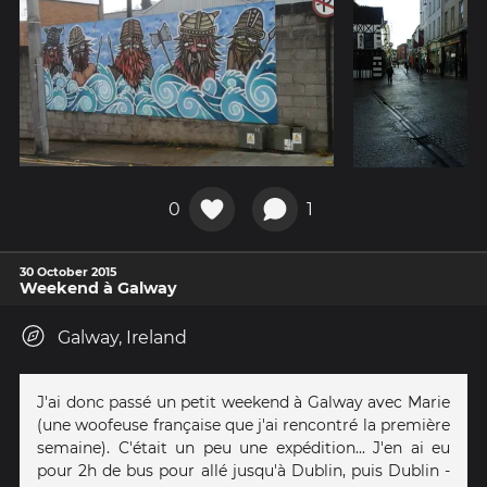
0
1
30 October 2015
Weekend à Galway
Galway, Ireland
J'ai donc passé un petit weekend à Galway avec Marie
(une woofeuse française que j'ai rencontré la première
semaine). C'était un peu une expédition... J'en ai eu
pour 2h de bus pour allé jusqu'à Dublin, puis Dublin -