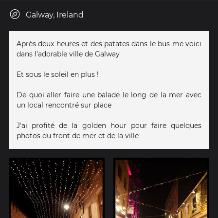
Galway, Ireland
Après deux heures et des patates dans le bus me voici
dans l'adorable ville de Galway
Et sous le soleil en plus !
De quoi aller faire une balade le long de la mer avec
un local rencontré sur place
J'ai profité de la golden hour pour faire quelques
photos du front de mer et de la ville