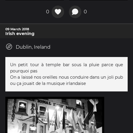
0
0
09 March 2018
Irish evening
Dublin, Ireland
Un petit tour à temple bar sous la pluie parce que
pourquoi pas
On a laissé nos oreilles nous conduire dans un joli pub
ou ça jouait de la musique irlandaise