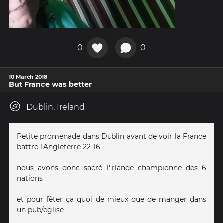
0
0
10 March 2018
But France was better
Dublin, Ireland
Petite promenade dans Dublin avant de voir la France
battre l'Angleterre 22-16
nous avons donc sacré l'Irlande championne des 6
nations
et pour fêter ça quoi de mieux que de manger dans
un pub/eglise