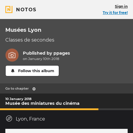
Sign in
NOTOS
Try it for free!
Musées Lyon
Classes de secondes
Published by
ppages
on January 10th 2018
Follow this album
Go to chapter
10 January 2018
Musée des miniatures du cinéma
Lyon, France