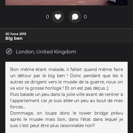
0
0
20 June 2015
Big ben
London, United Kingdom
Bon même étant malade, il fallait quand même faire
un détour par le big ben ! Donc pendant que les 4
autres se dirigent vers le musée de la guerre, nous on
va voir la grosse horloge ! Et on est pas déçus ;)
Puis balade un peu dans la jolie ville avant de rentrer à
l'appartement car je suis allée un peu au bout de mes
forces...
Dommage, on loupe donc le tower bridge prévu
après le musée mais bon, dans l'état dans lequel je
suis c'est peut être plus raisonnable non?