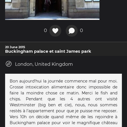
0
0
20 June 2015
Buckingham palace et saint James park
London, United Kingdom
Bon aujourd'hui la journée commence mal pour moi.
Grosse intoxication alimentaire donc impossible de
faire la moindre chose ce matin. Merci le fish and
chips. Pendant que les 4 autres ont visité
Westminster (big ben et cie), nous, nous sommes
restés à l'appartement pour que je puisse me reposer.
Vers 10h on décide quand même de les rejoindre à
Buckingham palace pour voir le magnifique château