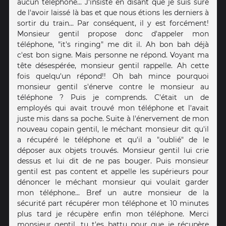
aucun téléphone... J'insiste en disant que je suis sûre
de l'avoir laissé là bas et que nous étions les derniers à
sortir du train... Par conséquent, il y est forcément!
Monsieur gentil propose donc d'appeler mon
téléphone, "it's ringing" me dit il. Ah bon bah déjà
c'est bon signe. Mais personne ne répond. Voyant ma
tête désespérée, monsieur gentil rappelle. Ah cette
fois quelqu'un répond!! Oh bah mince pourquoi
monsieur gentil s'énerve contre le monsieur au
téléphone ? Puis je comprends. C'était un de
employés qui avait trouvé mon téléphone et l'avait
juste mis dans sa poche. Suite à l'énervement de mon
nouveau copain gentil, le méchant monsieur dit qu'il
a récupéré le téléphone et qu'il a "oublié" de le
déposer aux objets trouvés. Monsieur gentil lui crie
dessus et lui dit de ne pas bouger. Puis monsieur
gentil est pas content et appelle les supérieurs pour
dénoncer le méchant monsieur qui voulait garder
mon téléphone... Bref un autre monsieur de la
sécurité part récupérer mon téléphone et 10 minutes
plus tard je récupère enfin mon téléphone. Merci
monsieur gentil, tu t'es battu pour que je récupère