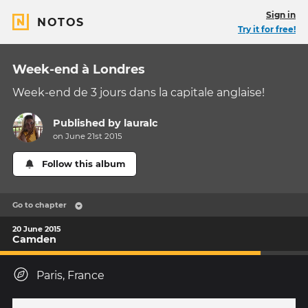
Sign in
NOTOS
Try it for free!
Week-end à Londres
Week-end de 3 jours dans la capitale anglaise!
Published by
lauralc
on June 21st 2015
Follow this album
Go to chapter
20 June 2015
Camden
Paris, France