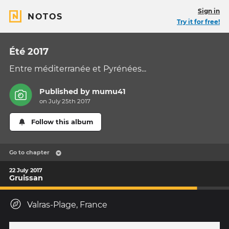
Sign in
NOTOS
Try it for free!
Été 2017
Entre méditerranée et Pyrénées...
Published by
mumu41
on July 25th 2017
Follow this album
Go to chapter
22 July 2017
Gruissan
Valras-Plage, France