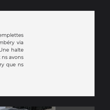
emplettes
ambéry via
Une halte
et ns avons
éry que ns