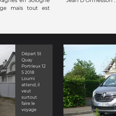
avagnes en Sologne
Jean D'Ormesson". 
lage mais tout est
Départ St
Quay
Portrieux 12
5 2018
Loumi
attend, il
veut
surtout
faire le
voyage