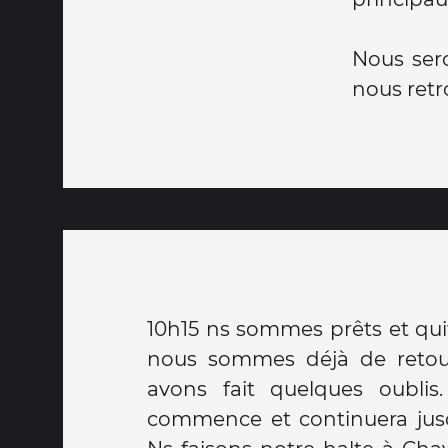
Nous ser
nous ret
10h15 ns sommes prêts et qui
fermé. Ns sommes lundi et ve
nous sommes déjà de retour
boulangerie a ouvert ses rid
avons fait quelques oublis
La lumière ne le dérange pas.
commence et continuera jusq
vais pouvoir lire un peu. "Et m