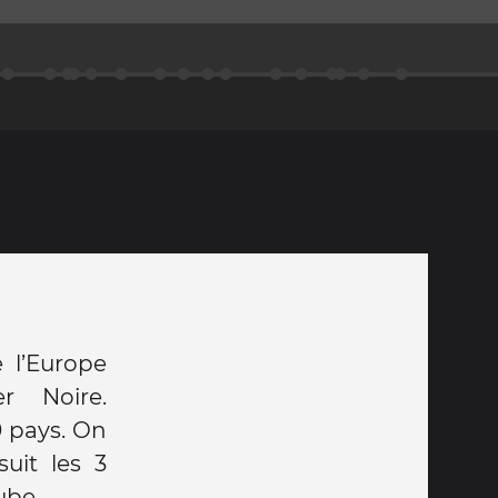
e l’Europe
r Noire.
0 pays. On
suit les 3
ube.