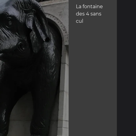
La fontaine
des 4 sans
cul