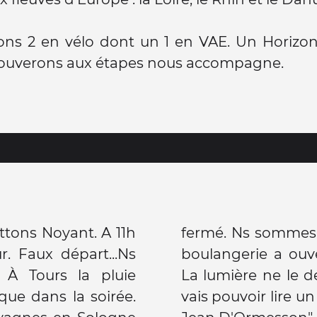
ons 2 en vélo dont un 1 en VAE. Un Horizo
rouverons aux étapes nous accompagne.
ttons Noyant. A 11h
rrons demain si la
. Faux départ...Ns
eaux. Jacques dort.
. À Tours la pluie
 J' ai ma liseuse je
ue dans la soirée.
oi je vis toujours de