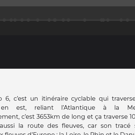
o 6, c’est un itinéraire cyclable qui travers
 en est, reliant l’Atlantique à la Me
ment, c’est 3653km de long et ça traverse 1
 aussi la route des fleuves, car son tracé 
 fleuves d’Europe : la Loire, le Rhin et le Dan