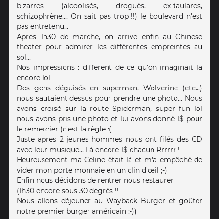
bizarres (alcoolisés, drogués, ex-taulards,
schizophrène.... On sait pas trop !!) le boulevard n'est
pas entretenu...
Apres 1h30 de marche, on arrive enfin au Chinese
theater pour admirer les différentes empreintes au
sol...
Nos impressions : different de ce qu'on imaginait la
encore lol
Des gens déguisés en superman, Wolverine (etc...)
nous sautaient dessus pour prendre une photo... Nous
avons croisé sur la route Spiderman, super fun lol
nous avons pris une photo et lui avons donné 1$ pour
le remercier (c'est la règle :(
Juste apres 2 jeunes hommes nous ont filés des CD
avec leur musique... Là encore 1$ chacun Rrrrrr !
Heureusement ma Celine était là et m'a empêché de
vider mon porte monnaie en un clin d'œil ;-)
Enfin nous décidons de rentrer nous restaurer
(1h30 encore sous 30 degrés !!
Nous allons déjeuner au Wayback Burger et goûter
notre premier burger américain :-))