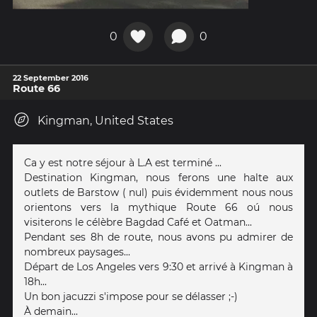
0
0
22 September 2016
Route 66
Kingman, United States
Ca y est notre séjour à L.A est terminé ...
Destination Kingman, nous ferons une halte aux
outlets de Barstow ( nul) puis évidemment nous nous
orientons vers la mythique Route 66 oú nous
visiterons le célèbre Bagdad Café et Oatman...
Pendant ses 8h de route, nous avons pu admirer de
nombreux paysages...
Départ de Los Angeles vers 9:30 et arrivé à Kingman à
18h...
Un bon jacuzzi s'impose pour se délasser ;-)
À demain...