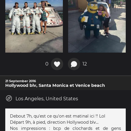
0
12
21 September 2016
Hollywood blv, Santa Monica et Venice beach
Los Angeles, United States
Debout 7h, qu'est ce qu'on est matinal ici !! Lol
Départ 9h, à pied, direction Hollywood blv...
Nos impressions : bcp de clochards et de gens