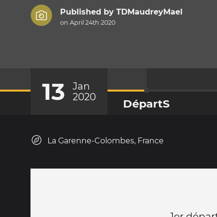
Published by
TDMaudreyMael
on April 24th 2020
13
Jan
2020
DépartS
La Garenne-Colombes, France
1er dépar