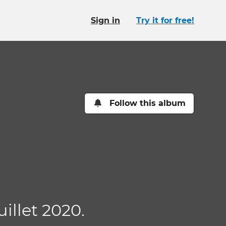
Sign in
Try it for free!
n
Follow this album
uillet 2020.