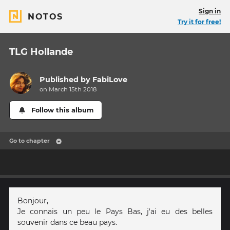
Sign in
NOTOS
Try it for free!
TLG Hollande
Published by
FabiLove
on March 15th 2018
Follow this album
Go to chapter
Bonjour,
Je connais un peu le Pays Bas, j'ai eu des belles
souvenir dans ce beau pays.