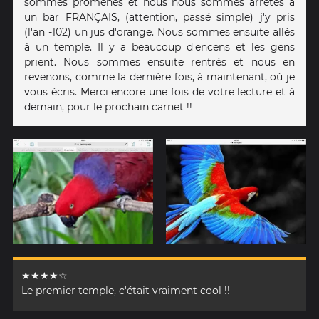
sommes promenés et nous nous sommes arrêtés à
un bar FRANÇAIS, (attention, passé simple) j'y pris
(l'an -102) un jus d'orange. Nous sommes ensuite allés
à un temple. Il y a beaucoup d'encens et les gens
prient. Nous sommes ensuite rentrés et nous en
revenons, comme la dernière fois, à maintenant, où je
vous écris. Merci encore une fois de votre lecture et à
demain, pour le prochain carnet !!
★★★★☆
Le premier temple, c'était vraiment cool !!