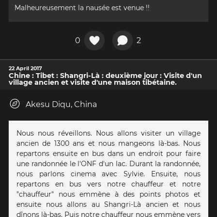
Malheureusement la nausée est venue !!
0
2
22 April 2017
Chine : Tibet : Shangri-Là : deuxième jour : Visite d'un
village ancien et visite d'une maison tibétaine.
Akesu Diqu, China
Nous nous réveillons. Nous allons visiter un village
ancien de 1300 ans et nous mangeons là-bas. Nous
repartons ensuite en bus dans un endroit pour faire
une randonnée le l'ONF d'un lac. Durant la randonnée,
nous parlons cinema avec Sylvie. Ensuite, nous
repartons en bus vers notre chauffeur et notre
"chauffeur" nous emmène à des points photos et
ensuite nous allons au Shangri-Là ancien et nous
dînons là-bas. Puis notre chauffeur nous emmène vers