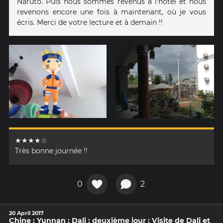
Naruto. Puis nous sommes revenus à l'hôtel et nous
revenons encore une fois à maintenant, où je vous
écris. Merci de votre lecture et à demain !!
★★★★☆
Très bonne journée !!
0
2
20 April 2017
Chine : Yunnan : Dali : deuxième jour : Visite de Dali et