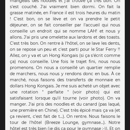
mangeais des noodles et j'ai trouvé ça très bon. On
s'est couché. J'ai vraiment bien dormi. On fait la
grasse matinée, en France il est trois heures du matin
! C'est bon, on se lève et on va prendre le petit
déjeuner, on se fait conseiller par l'accueil qui nous
conseille un endroit qui se nomme LAH! et nous y
allons. J'ai pris une omelette aux lardons et des toasts.
C'est très bon. On rentre à l'hôtel, on se lave les dents,
on se repose un peu et c'est parti pour le Star Ferry !!
Allez, on y va et un Hong Kongais (si ça s'écrit comme
ça) nous conseille. Une fois le trajet fini, nous nous
promenons. On nous a conseillé un quartier remplie
de marchers, nous nous y rendons donc en bus. À ce
marché, nous faisons des transferts de monnaie en
dollars Hong Kongais. Je me suis acheté un objet avec
une rotation " parfaite " (voir photo) qui est
satisfaisant lorsque qu'il tourne (voir photo). On va
manger. J'ai pris des noodles et du canard (pas laqué,
une première en Chine). C'est très épicé mais ça va (et
ça revient, c'est fait de t...). On rentre. Nous faisons le
tour de l'hôtel (Breeze Lounge, gymnase...). Notre
hôtel est très bien (je dis ça pour le gymnase ;-)). Et on