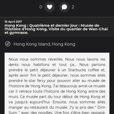
0
2
16 April 2017
Hong Kong : Quatrième et dernier jour : Musée de
l'histoire d'Hong Kong, Visite du quartier de Wan-Chaï
et gymnase.
Hong Kong Island, Hong Kong
Nous nous sommes réveillés. Nous nous lavons les
dents nous habillons et tout ça... Nous partons
prendre le petit déjeuner à un Starbucks coffee et,
après avoir fini le petit déjeuner, nous sommes allés
prendre le star ferry pour pouvoir aller au musée de
l'histoire de Hong Kong. J'ai beaucoup aimé ce musée
car il retrace toute l'histoire de Hong Kong entre des
murs. Ce musée part du tour début de Hong Kong et
va jusqu'à aujourd'hui. Ensuite, nous sommes allés
manger au restaurant du musée. J'y ai pris des " Dim
Sum " avec des noodles. Une fois s'être bien rassasié,