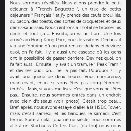
Nous sommes réveillés. Nous allons prendre le petit
déjeuner à "French Baguette ", un truc de petits
déjeuners " Français " et j'y prends des œufs brouillés,
du bacon, des toasts, des sortes de croquettes et deux
demis-saucisses. Nous rentrons à l'hôtel se brosser les
dents et tout ça ... Ensuite, on va au tram. Une fois
arrivés au Hong Kong Parc, nous le visitons. Dedans, il
y a une fontaine où on peut rentrer dedans et,devinez
quoi, on l'a fait. Il y a aussi une cascade où les gens
ont la possibilité de passer derrière. Devinez quoi, on
l'a fait aussi. Ensuite il y avait un tram, le " Peak Tram "
et devinez quoi, on.... ne l'a pas fait. Pourquoi ? Il y
avait une queue de deux heures. Vous comprenez,
maintenant, enfin, si vous êtes pas complètement
teubés... Mais, si vous me lisez, c'est que vous ne l'êtes
pas... Ensuite, nous sommes entrés dans un endroit
avec plein d'oiseaux (voir photo). C'était trop beau...
Bref, après, nous avons essayé d'aller à la HSBC Tower,
mais c'était samedi, et les banques, le samedi, c'est
fermé. Suite à celà, (quatrième siècle) nous sommes
allé à un Starbucks Coffee. Puis, (du fou) nous nous