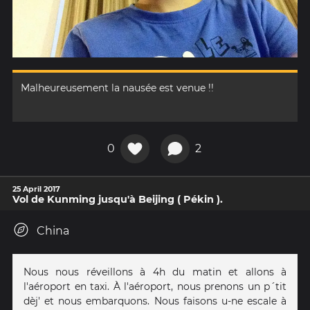
Malheureusement la nausée est venue !!
0
2
25 April 2017
Vol de Kunming jusqu'à Beijing ( Pékin ).
China
Nous nous réveillons à 4h du matin et allons à
l'aéroport en taxi. À l'aéroport, nous prenons un p´tit
dèj' et nous embarquons. Nous faisons u-ne escale à