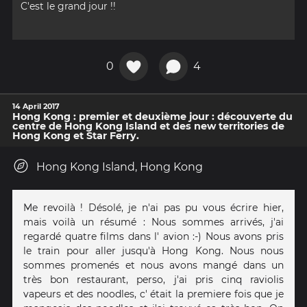
C'est le grand jour !!
0
4
14 April 2017
Hong Kong : premier et deuxième jour : découverte du
centre de Hong Kong Island et des new territories de
Hong Kong et Star Ferry.
Hong Kong Island, Hong Kong
Me revoilà ! Désolé, je n'ai pas pu vous écrire hier,
mais voilà un résumé : Nous sommes arrivés, j'ai
regardé quatre films dans l' avion :-) Nous avons pris
le train pour aller jusqu'à Hong Kong. Nous nous
sommes promenés et nous avons mangé dans un
très bon restaurant, perso, j'ai pris cinq raviolis
vapeurs et des noodles, c' était la premiere fois que je