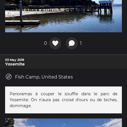
0
1
03 May 2018
Yosemite
Fish Camp, United States
Panoramas à couper le souffle dans le parc de
Yosemite. On n'aura pas croisé d'ours ou de biches,
dommage.