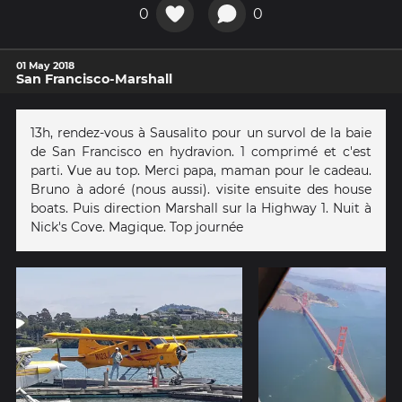
0
0
01 May 2018
San Francisco-Marshall
13h, rendez-vous à Sausalito pour un survol de la baie
de San Francisco en hydravion. 1 comprimé et c'est
parti. Vue au top. Merci papa, maman pour le cadeau.
Bruno à adoré (nous aussi). visite ensuite des house
boats. Puis direction Marshall sur la Highway 1. Nuit à
Nick's Cove. Magique. Top journée