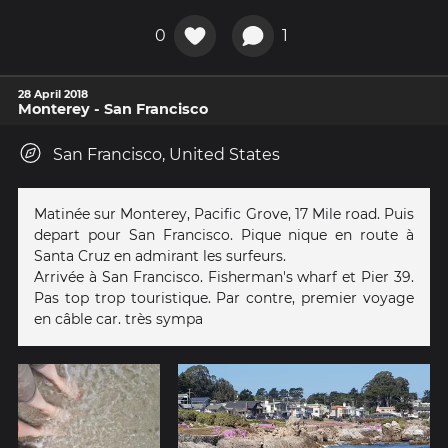
0
1
28 April 2018
Monterey - San Francisco
San Francisco, United States
Matinée sur Monterey, Pacific Grove, 17 Mile road. Puis
depart pour San Francisco. Pique nique en route à
Santa Cruz en admirant les surfeurs.
Arrivée à San Francisco. Fisherman's wharf et Pier 39.
Pas top trop touristique. Par contre, premier voyage
en câble car. très sympa