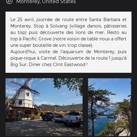
Monterey, United States
Le 25 avril, journée de route entre Santa Barbara et
Monterey. Stop à Solvang (village danois. pâtisseries
au top) puis découverte des lions de mer. Resto au
top à Pacific Grove (notre voisin de table nous a offert
une super bouteille de vin. trop classe).
Aujourd'hui, visite de l'aquarium de Monterey, puis
pique-nique à Carmel. Découverte de la route 1 jusqu'à
Big Sur. Diner chez Clint Eastwood !