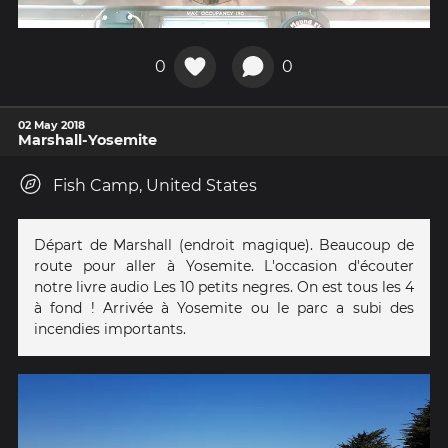
0
0
02 May 2018
Marshall-Yosemite
Fish Camp, United States
Départ de Marshall (endroit magique). Beaucoup de
route pour aller à Yosemite. L'occasion d'écouter
notre livre audio Les 10 petits negres. On est tous les 4
à fond ! Arrivée à Yosemite ou le parc a subi des
incendies importants.