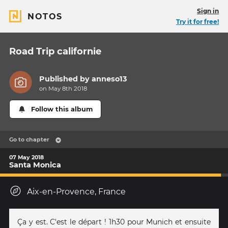
Sign in
NOTOS
Try it for free!
Road Trip californie
Published by
anneso13
on May 8th 2018
Follow this album
Go to chapter
07 May 2018
Santa Monica
Aix-en-Provence, France
Ça y est. C'est le départ ! 1h30 pour Munich et ensuite