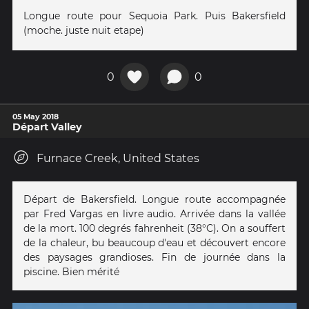
Longue route pour Sequoia Park. Puis Bakersfield
(moche. juste nuit etape)
0
0
05 May 2018
Départ Valley
Furnace Creek, United States
Départ de Bakersfield. Longue route accompagnée
par Fred Vargas en livre audio. Arrivée dans la vallée
de la mort. 100 degrés fahrenheit (38°C). On a souffert
de la chaleur, bu beaucoup d'eau et découvert encore
des paysages grandioses. Fin de journée dans la
piscine. Bien mérité