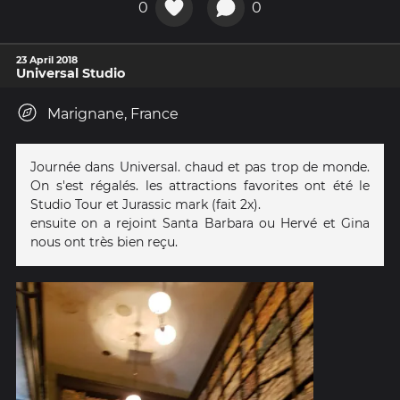
0
0
23 April 2018
Universal Studio
Marignane, France
Journée dans Universal. chaud et pas trop de monde.
On s'est régalés. les attractions favorites ont été le
Studio Tour et Jurassic mark (fait 2x).
ensuite on a rejoint Santa Barbara ou Hervé et Gina
nous ont très bien reçu.