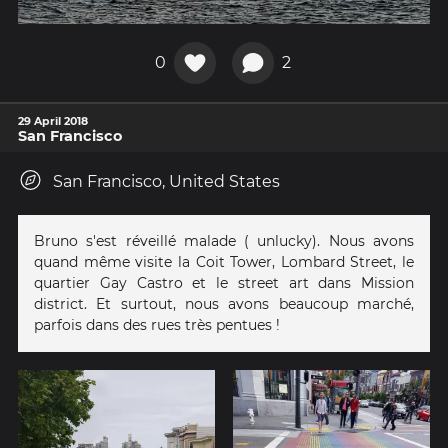
0
2
29 April 2018
San Francisco
San Francisco, United States
Bruno s'est réveillé malade ( unlucky). Nous avons
quand même visite la Coit Tower, Lombard Street, le
quartier Gay Castro et le street art dans Mission
district. Et surtout, nous avons beaucoup marché,
parfois dans des rues très pentues !