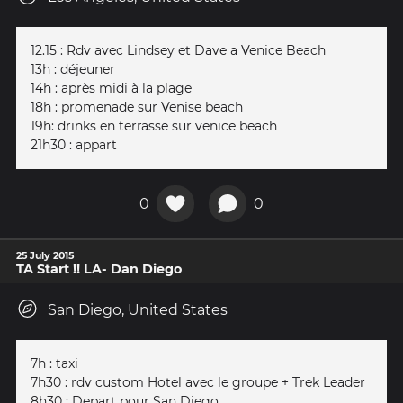
12.15 : Rdv avec Lindsey et Dave a Venice Beach
13h : déjeuner
14h : après midi à la plage
18h : promenade sur Venise beach
19h: drinks en terrasse sur venice beach
21h30 : appart
0
0
25 July 2015
TA Start !! LA- Dan Diego
San Diego, United States
7h : taxi
7h30 : rdv custom Hotel avec le groupe + Trek Leader
8h30 : Depart pour San Diego