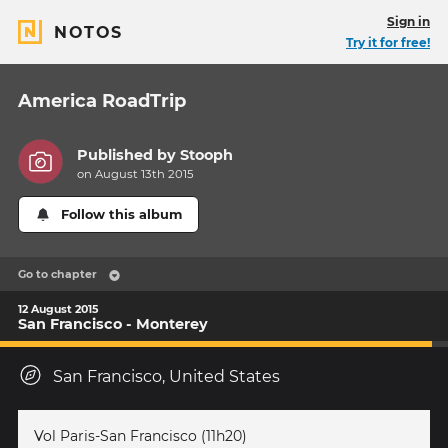
Sign in
NOTOS
Try it for free!
America RoadTrip
Published by
Stooph
on August 13th 2015
Follow this album
Go to chapter
12 August 2015
San Francisco - Monterey
San Francisco, United States
Vol Paris-San Francisco (11h20)