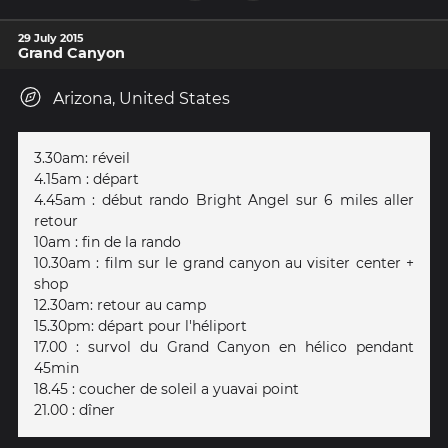
29 July 2015
Grand Canyon
Arizona, United States
3.30am: réveil
4.15am : départ
4.45am : début rando Bright Angel sur 6 miles aller
retour
10am : fin de la rando
10.30am : film sur le grand canyon au visiter center +
shop
12.30am: retour au camp
15.30pm: départ pour l'héliport
17.00 : survol du Grand Canyon en hélico pendant
45min
18.45 : coucher de soleil a yuavai point
21.00 : dîner