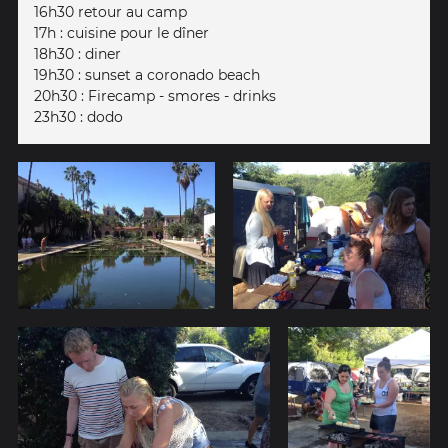
16h30 retour au camp
17h : cuisine pour le dîner
18h30 : diner
19h30 : sunset a coronado beach
20h30 : Firecamp - smores - drinks
23h30 : dodo