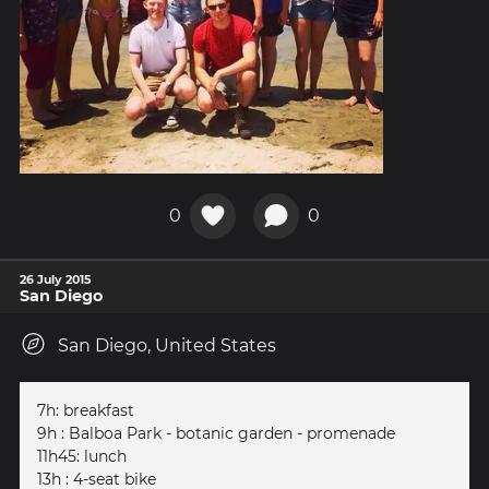
0
0
26 July 2015
San Diego
San Diego, United States
7h: breakfast
9h : Balboa Park - botanic garden - promenade
11h45: lunch
13h : 4-seat bike