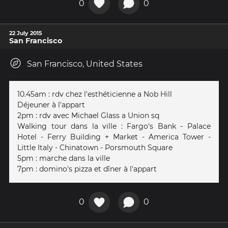
0
0
22 July 2015
San Francisco
San Francisco, United States
10.45am : rdv chez l'esthéticienne a Nob Hill
Déjeuner à l'appart
2pm : rdv avec Michael Glass a Union sq
Walking tour dans la ville : Fargo's Bank - Palace
Hotel - Ferry Building + Market - America Tower -
Little Italy - Chinatown - Porsmouth Square
5pm : marche dans la ville
7pm : domino's pizza et dîner à l'appart
0
0