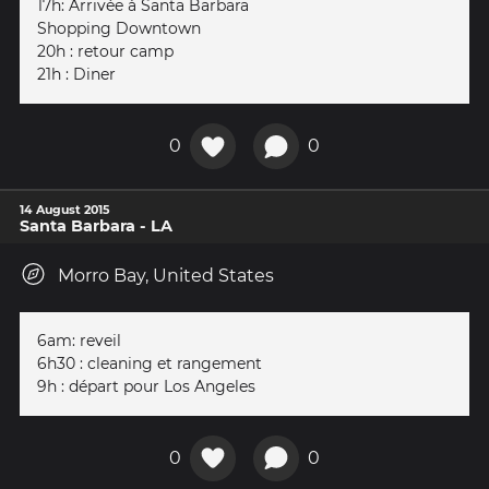
17h: Arrivée à Santa Barbara
Shopping Downtown
20h : retour camp
21h : Diner
0
0
14 August 2015
Santa Barbara - LA
Morro Bay, United States
6am: reveil
6h30 : cleaning et rangement
9h : départ pour Los Angeles
0
0