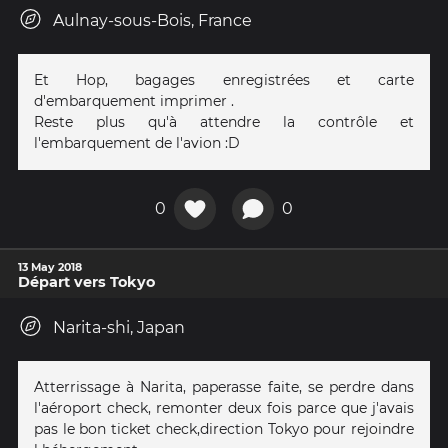
Aulnay-sous-Bois, France
Et Hop, bagages enregistrées et carte
d'embarquement imprimer .
Reste plus qu'à attendre la contrôle et
l'embarquement de l'avion :D
0
0
13 May 2018
Départ vers Tokyo
Narita-shi, Japan
Atterrissage à Narita, paperasse faite, se perdre dans
l'aéroport check, remonter deux fois parce que j'avais
pas le bon ticket check,direction Tokyo pour rejoindre